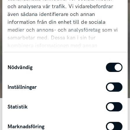
och analysera vår trafik. Vi vidarebefordrar
även sådana identifierare och annan
information från din enhet till de sociala
medier och annons- och analysföretag som vi
samarbetar med. Dessa kan i sin tur
kombinera informationen med annan
information som du har tillhandahållit eller
Samtyckesval
som de har samlat in när du har använt deras
Kia EV5
Nödvändig
tjänster.
Äventyret väntar.
Inställningar
Statistik
En ny dimension av rörelse.
Marknadsföring