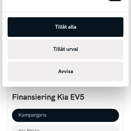
Kia EV5 har utvecklats för att förgylla
vardagen. Och ditt nästa äventyr. Med en
stilren, rymlig och mångsidig interiör som
Tillåt alla
erbjuder smarta lösningar, intuitiv teknik och
avancerade förarassistanssystem.
Kombinerat med en robust exteriördesign
Tillåt urval
uppmuntrar Kia EV5 även till nästa äventyr
och visar på ambition och en rörelse framåt.
Avvisa
Finansiering Kia EV5
Kampanjpris