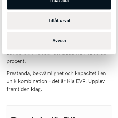
Tillåt alla
the Year, Kia EV9 är en komplett SUV som
tar elbilsupplevelsen till nya höjder.
Tillåt urval
Välj mellan bakhjulsdrift eller fyrhjulsdrift, 6
eller 7 sittplatser, samt Standard Range eller
Long Range med en räckvidd på upp till 505
Avvisa
km. Och tack vare ultrasnabb laddning tar
det bara 24 minuter att ladda från 10 till 80
procent.
Prestanda, bekvämlighet och kapacitet i en
unik kombination – det är Kia EV9. Upplev
framtiden idag.