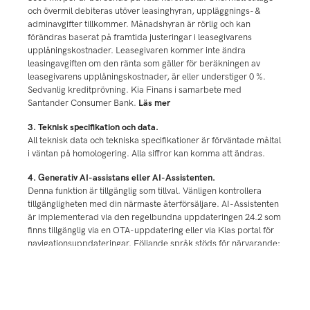
och övermil debiteras utöver leasinghyran, uppläggnings- &
adminavgifter tillkommer. Månadshyran är rörlig och kan
förändras baserat på framtida justeringar i leasegivarens
upplåningskostnader. Leasegivaren kommer inte ändra
leasingavgiften om den ränta som gäller för beräkningen av
leasegivarens upplåningskostnader, är eller understiger 0 %.
Sedvanlig kreditprövning. Kia Finans i samarbete med
Santander Consumer Bank.
Läs mer
3. Teknisk specifikation och data.
All teknisk data och tekniska specifikationer är förväntade måltal
i väntan på homologering. Alla siffror kan komma att ändras.
4. Generativ AI-assistans eller AI-Assistenten.
Denna funktion är tillgänglig som tillval. Vänligen kontrollera
tillgängligheten med din närmaste återförsäljare. AI-Assistenten
är implementerad via den regelbundna uppdateringen 24.2 som
finns tillgänglig via en OTA-uppdatering eller via Kias portal för
navigationsuppdateringar. Följande språk stöds för närvarande:
engelska, tyska, franska, spanska, italienska och holländska. En
kostnadsfri provperiod på ett (1) år inkluderas per bil. Kia
kommer att informera dig om hur du kan fortsätta att använda
AI-Assistenten före din provperiod tar slut. Det kan förekomma
felaktig information i AI-Assistenten, vänligen verifiera viktiga