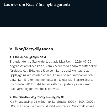
Läs mer om Kias 7 års nybilsgaranti
Villkor/förtydliganden
1. Erbjudande giltighetstid
Erbjudandena gäller ordertecknade bilar t.o.m. 2026-09-30,
begränsat antal och kan ej kombineras med andra rabatter eller
företagsavtal. Exkl. ev. tillägg som kan uppstå vid köp, t ex
uppläggningskostnader vid lån. Lokala priser, kampanjer och
paket kan förekomma, kontakta din lokala Kia-återförsäljare.
Kia Sweden AB förbehåller sig rätten att justera priser samt
reserverar sig för eventuella skrivfel.
2. Kia Privatleasing (rörlig leasingavgift)
Kia Privatleasing: 36 mån, max körsträcka 1000 / 1500 / 2000 /
3000 mil per år beroende på vald körsträcka. Onormalt slitage