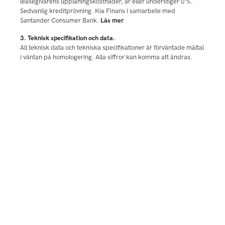
leasegivarens upplåningskostnader, är eller understiger 0 %.
Sedvanlig kreditprövning. Kia Finans i samarbete med
Santander Consumer Bank.
Läs mer
3. Teknisk specifikation och data.
All teknisk data och tekniska specifikationer är förväntade måltal
i väntan på homologering. Alla siffror kan komma att ändras.
4. Generativ AI-assistans eller AI-Assistenten.
Denna funktion är tillgänglig som tillval. Vänligen kontrollera
tillgängligheten med din närmaste återförsäljare. AI-Assistenten
är implementerad via den regelbundna uppdateringen 24.2 som
finns tillgänglig via en OTA-uppdatering eller via Kias portal för
navigationsuppdateringar. Följande språk stöds för närvarande:
engelska, tyska, franska, spanska, italienska och holländska. En
kostnadsfri provperiod på ett (1) år inkluderas per bil. Kia
kommer att informera dig om hur du kan fortsätta att använda
AI-Assistenten före din provperiod tar slut. Det kan förekomma
felaktig information i AI-Assistenten, vänligen verifiera viktiga
detaljer separat.
5. Kia Business Lease
36 mån, exkl moms, max körsträcka i prisuppgiften ovan är 1
500 mil/år, med 20% första förhöjd leasinghyra, och garanterat