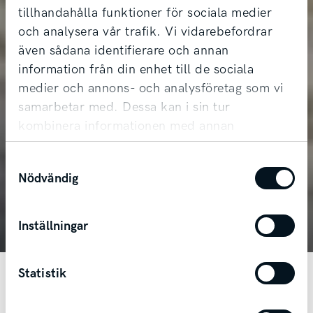
tillhandahålla funktioner för sociala medier
och analysera vår trafik. Vi vidarebefordrar
även sådana identifierare och annan
information från din enhet till de sociala
medier och annons- och analysföretag som vi
samarbetar med. Dessa kan i sin tur
kombinera informationen med annan
information som du har tillhandahållit eller
Kia Seltos
Samtyckesval
som de har samlat in när du har använt deras
Nödvändig
tjänster.
Rymlig och robust SUV med fyrhjulsdrift.
Inställningar
Statistik
Möt nya Kia Seltos – kompakt