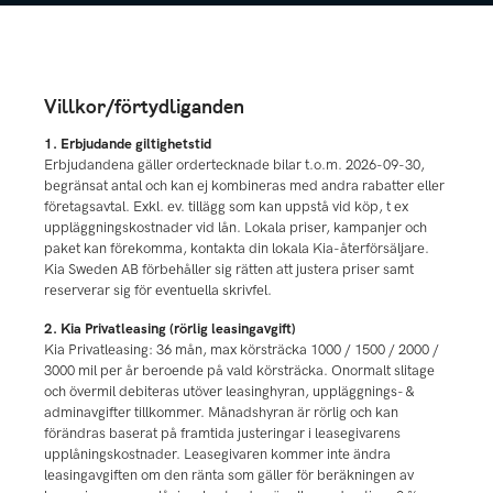
Villkor/förtydliganden
1. Erbjudande giltighetstid
Erbjudandena gäller ordertecknade bilar t.o.m. 2026-09-30,
begränsat antal och kan ej kombineras med andra rabatter eller
företagsavtal. Exkl. ev. tillägg som kan uppstå vid köp, t ex
uppläggningskostnader vid lån. Lokala priser, kampanjer och
paket kan förekomma, kontakta din lokala Kia-återförsäljare.
Kia Sweden AB förbehåller sig rätten att justera priser samt
reserverar sig för eventuella skrivfel.
2. Kia Privatleasing (rörlig leasingavgift)
Kia Privatleasing: 36 mån, max körsträcka 1000 / 1500 / 2000 /
3000 mil per år beroende på vald körsträcka. Onormalt slitage
och övermil debiteras utöver leasinghyran, uppläggnings- &
adminavgifter tillkommer. Månadshyran är rörlig och kan
förändras baserat på framtida justeringar i leasegivarens
upplåningskostnader. Leasegivaren kommer inte ändra
leasingavgiften om den ränta som gäller för beräkningen av