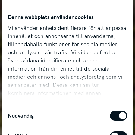
Denna webbplats använder cookies
Vi använder enhetsidentifierare för att anpassa
innehållet och annonserna till användarna,
tillhandahålla funktioner för sociala medier
och analysera vår trafik. Vi vidarebefordrar
även sådana identifierare och annan
information från din enhet till de sociala
medier och annons- och analysföretag som vi
samarbetar med. Dessa kan i sin tur
kombinera informationen med annan
Kia Sorento Plug-In
information som du har tillhandahållit eller
Samtyckesval
som de har samlat in när du har använt deras
Hybrid
Nödvändig
tjänster.
En del av äventyret.