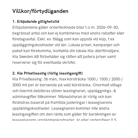
Villkor/förtydliganden
1. Erbjudande giltighetstid
Erbjudandena gäller ordertecknade bilar t.o.m. 2026-09-30,
begränsat antal och kan ej kombineras med andra rabatter eller
företagsavtal. Exkl. ev. tillägg som kan uppstå vid köp, t ex
uppläggningskostnader vid lån. Lokala priser, kampanjer och
paket kan förekomma, kontakta din lokala Kia-återförsäljare.
Kia Sweden AB förbehåller sig rätten att justera priser samt
reserverar sig för eventuella skrivfel.
2. Kia Privatleasing (rörlig leasingavgift)
Kia Privatleasing: 36 mån, max körsträcka 1000 / 1500 / 2000 /
3000 mil per år beroende på vald körsträcka. Onormalt slitage
och övermil debiteras utöver leasinghyran, uppläggnings- &
adminavgifter tillkommer. Månadshyran är rörlig och kan
förändras baserat på framtida justeringar i leasegivarens
upplåningskostnader. Leasegivaren kommer inte ändra
leasingavgiften om den ränta som gäller för beräkningen av
leasegivarens upplåningskostnader, är eller understiger 0 %.
Sedvanlig kreditprövning. Kia Finans i samarbete med
Santander Consumer Bank.
Läs mer