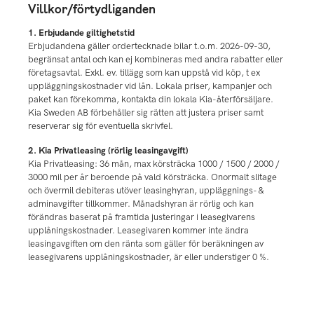
Villkor/förtydliganden
1. Erbjudande giltighetstid
Erbjudandena gäller ordertecknade bilar t.o.m. 2026-09-30,
begränsat antal och kan ej kombineras med andra rabatter eller
företagsavtal. Exkl. ev. tillägg som kan uppstå vid köp, t ex
uppläggningskostnader vid lån. Lokala priser, kampanjer och
paket kan förekomma, kontakta din lokala Kia-återförsäljare.
Kia Sweden AB förbehåller sig rätten att justera priser samt
reserverar sig för eventuella skrivfel.
2. Kia Privatleasing (rörlig leasingavgift)
Kia Privatleasing: 36 mån, max körsträcka 1000 / 1500 / 2000 /
3000 mil per år beroende på vald körsträcka. Onormalt slitage
och övermil debiteras utöver leasinghyran, uppläggnings- &
adminavgifter tillkommer. Månadshyran är rörlig och kan
förändras baserat på framtida justeringar i leasegivarens
upplåningskostnader. Leasegivaren kommer inte ändra
leasingavgiften om den ränta som gäller för beräkningen av
leasegivarens upplåningskostnader, är eller understiger 0 %.
Sedvanlig kreditprövning. Kia Finans i samarbete med
Santander Consumer Bank.
Läs mer
3. Teknisk specifikation och data.