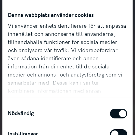
Denna webbplats använder cookies
Vi använder enhetsidentifierare för att anpassa
innehållet och annonserna till användarna,
tillhandahålla funktioner för sociala medier
och analysera vår trafik. Vi vidarebefordrar
även sådana identifierare och annan
information från din enhet till de sociala
medier och annons- och analysföretag som vi
samarbetar med. Dessa kan i sin tur
kombinera informationen med annan
Kia Sportage Plug-In
information som du har tillhandahållit eller
Samtyckesval
som de har samlat in när du har använt deras
Hybrid
Nödvändig
tjänster.
Mer räckvidd, mer frihet.
Inställningar