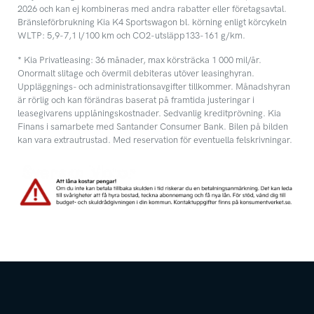
2026 och kan ej kombineras med andra rabatter eller företagsavtal.
Bränsleförbrukning Kia K4 Sportswagon bl. körning enligt körcykeln
WLTP: 5,9-7,1 l/100 km och CO2-utsläpp133-161 g/km.
* Kia Privatleasing: 36 månader, max körsträcka 1 000 mil/år.
Onormalt slitage och övermil debiteras utöver leasinghyran.
Uppläggnings- och administrationsavgifter tillkommer. Månadshyran
är rörlig och kan förändras baserat på framtida justeringar i
leasegivarens upplåningskostnader. Sedvanlig kreditprövning. Kia
Finans i samarbete med Santander Consumer Bank. Bilen på bilden
kan vara extrautrustad. Med reservation för eventuella felskrivningar.