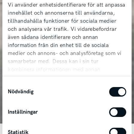
Vi använder enhetsidentifierare för att anpassa
innehållet och annonserna till användarna,
tillhandahålla funktioner för sociala medier
och analysera vår trafik. Vi vidarebefordrar
även sådana identifierare och annan
information från din enhet till de sociala
medier och annons- och analysföretag som vi
samarbetar med. Dessa kan i sin tur
kombinera informationen med annan
information som du har tillhandahållit eller
Kia K4 Sportswagon
Samtyckesval
som de har samlat in när du har använt deras
Nödvändig
tjänster.
Utrymme. Stil. Kombi.
Inställningar
Statistik