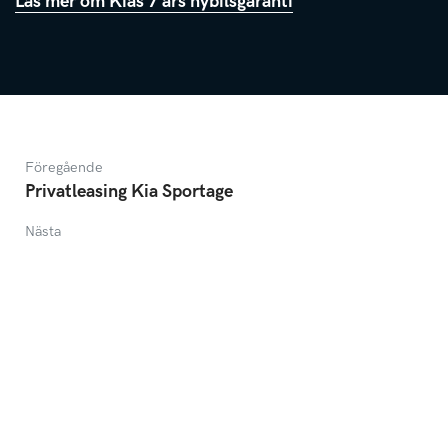
Läs mer om Kias 7 års nybilsgaranti
Föregående
Privatleasing Kia Sportage
Nästa
Kia EV4 Fastback
KONTAKT
Telefon
0500-44 48 00