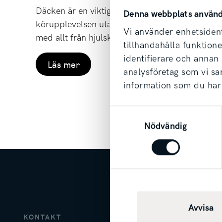
Däcken är en viktig del av din bil och de påverk
Denna webbplats använd
körupplevelsen utan också en rad säkerhetsege
Vi använder enhetsident
med allt från hjulskifte till nya däck och fyrhjul
tillhandahålla funktion
identifierare och annan
Läs mer
analysföretag som vi s
information som du har 
Samtyckesval
Nödvändig
Avvisa
KONTAKT
FÖLJ 