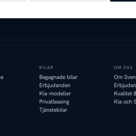
BILAR
OM OSS
ce
Begagnade bilar
Om Sven
Erbjudanden
Erbjuda
Kia-modeller
Kvalitet 
Privatleasing
Kia och 
Tjänstebilar