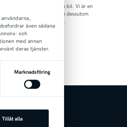
 boka en verkstadstid för din bil. Vi är en
stad för Kia på alla orter och dessutom
l användarna,
 och Saab på specifika orter.
arebefordrar även sådana
 annons- och
ationen med annan
använt deras tjänster.
Marknadsföring
Tillåt alla