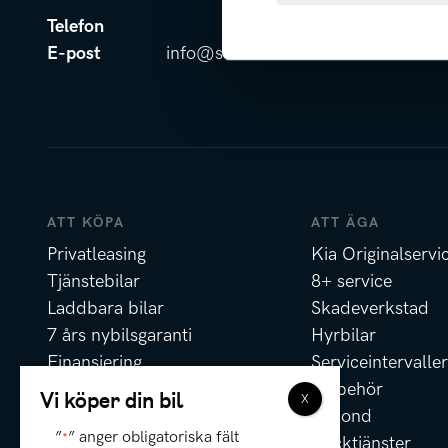
Telefon
0500-44 48 00
E-post
info@svenskamotor.se
ATT KÖPA
ATT ÄGA
Privatleasing
Kia Originalservi
Tjänstebilar
8+ service
Laddbara bilar
Skadeverkstad
7 års nybilsgaranti
Hyrbilar
Finansiering
Serviceintervaller
Försäkring
Tillbehör
Vi köper din bil
Erbjudanden
Rekond
”
” anger obligatoriska fält
*
Däcktjänster