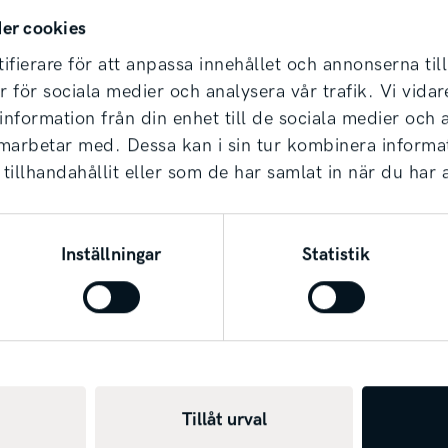
ar inte bara
Hos oss är det enkelt att
er cookies
nskaper. Vi hjälper dig
auktoriserad serviceverk
ifierare för att anpassa innehållet och annonserna til
sinställning!
auktoriserade för Subaru
er för sociala medier och analysera vår trafik. Vi vid
 information från din enhet till de sociala medier och
Läs mer
amarbetar med. Dessa kan i sin tur kombinera inform
tillhandahållit eller som de har samlat in när du har 
Inställningar
Statistik
Tillåt urval
SVENSKA MOTOR