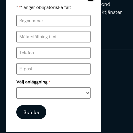
Erbjudanden
Rekond
”
” anger obligatoriska fält
*
Däcktjänster
Regnummer
*
Mätarställning
i
mil
Telefon
*
(obligatorisk)
*
E-
post
*
Välj anläggning
*