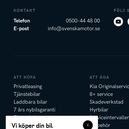
KONTAKT
FÖLJ 
Telefon
0500-44 48 00
E-post
info@svenskamotor.se
ATT KÖPA
ATT ÄGA
Privatleasing
Kia Originalservi
Tjänstebilar
8+ service
Laddbara bilar
Skadeverkstad
7 års nybilsgaranti
Hyrbilar
Finansiering
Serviceintervaller
Vi köper din bil
Försäkring
Tillbehör