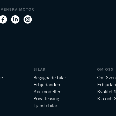
SVENSKA MOTOR
BILAR
OM OSS
ce
Begagnade bilar
Om Sven
Erbjudanden
Erbjuda
Kia-modeller
Kvalitet 
Privatleasing
Kia och 
Tjänstebilar