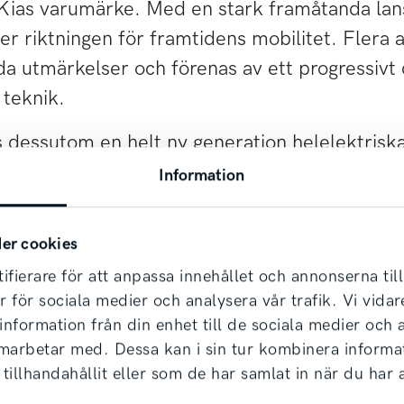
i Kias varumärke. Med en stark framåtanda lan
ter riktningen för framtidens mobilitet. Flera
da utmärkelser och förenas av ett progressivt
 teknik.
dessutom en helt ny generation helelektriska
och förnya en traditionell kategori. Samtliga 
Information
a, omfattas av Kias generösa 7-åriga nybilsgara
er cookies
 rörelse framåt. En rörelse mot framtida mobilitet, hållbarh
ifierare för att anpassa innehållet och annonserna til
Boka provkörning
Kontakta oss
er för sociala medier och analysera vår trafik. Vi vid
 information från din enhet till de sociala medier och
amarbetar med. Dessa kan i sin tur kombinera inform
ljer bilen och upphör sju år efter första registreringsdatu
tillhandahållit eller som de har samlat in när du har 
t med obegränsad körsträcka de första tre åren. För att 
n auktoriserad Kia-verkstad eller av annan verkstad, förut