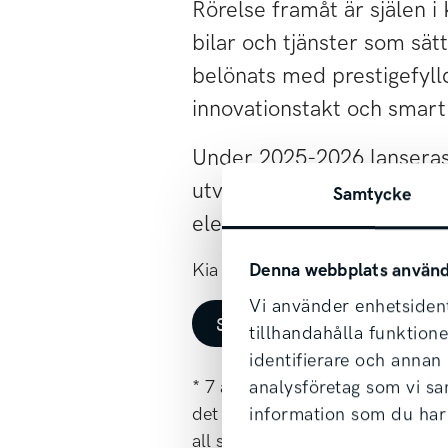
Rörelse framåt är själen 
bilar och tjänster som sät
belönats med prestigefyll
innovationstakt och smart
Under 2025-2026 lanseras 
utvecklade för att utmana 
Samtycke
elektriska transportbilarn
Denna webbplats använd
Kia vill inspirera till en hållbar
Vi använder enhetsident
Se våra Kia-modeller
tillhandahålla funktion
identifierare och annan
analysföretag som vi s
* 7 år nybilsgaranti: Garantin fö
information som du har 
det som först uppnås, alternativ
all service utföras antingen av e