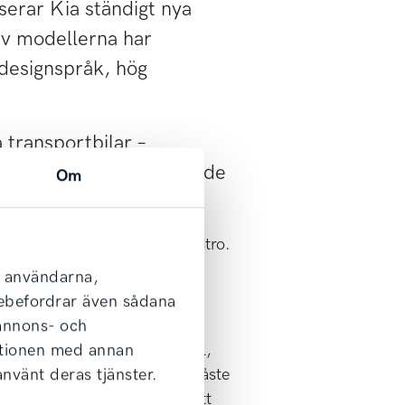
serar Kia ständigt nya
 av modellerna har
 designspråk, hög
 transportbilar –
Kia-modeller, inklusive de
Om
nti direkt från fabrik.
et och ett bättre liv. Framtidstro.
l användarna,
arebefordrar även sådana
 annons- och
ationen med annan
m eller efter 15 000 körda mil,
använt deras tjänster.
nybilsgarantin ska gälla så måste
satt att arbetet utförts på ett