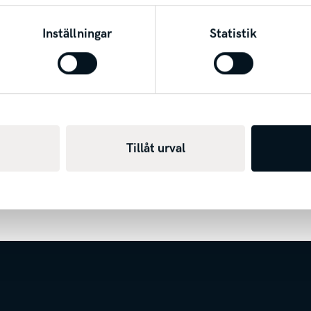
 serviceprogram under hela garantitiden. Särskilda villko
Inställningar
Statistik
tmärkelser:
s
Tillåt urval
le of the Year – Nordamerikanska Årets Bil (NACTOY)
n
he Year (GCOTY)