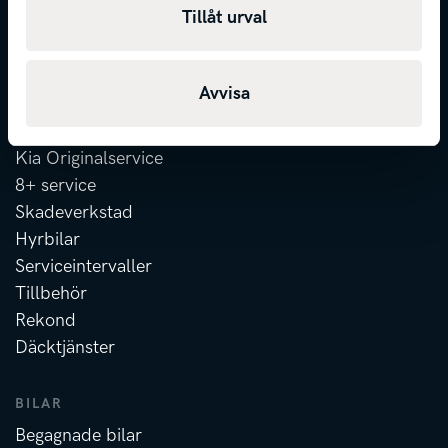
Finansiering
Tillåt urval
Försäkring
Erbjudanden
Avvisa
ATT ÄGA
Kia Originalservice
8+ service
Skadeverkstad
Hyrbilar
Serviceintervaller
Tillbehör
Rekond
Däcktjänster
BILAR
Begagnade bilar