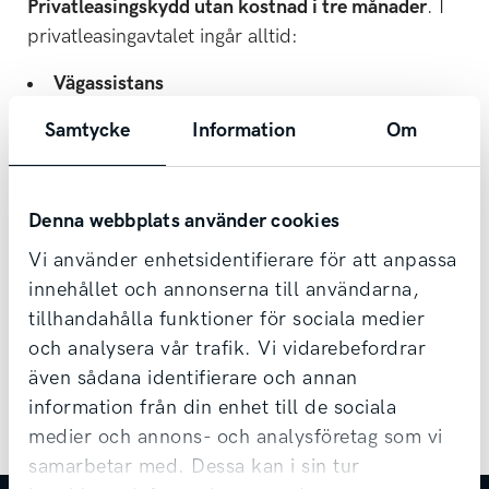
Privatleasingskydd utan kostnad i tre månader
. I
privatleasingavtalet ingår alltid:
Vägassistans
Kia Serviceavtal
Samtycke
Information
Om
7 års nybilsgaranti från fabrik
Vi hjälper dig att hitta den lösning som passar dig
bäst – oavsett om du vill leasa eller köpa.
Denna webbplats använder cookies
Vi använder enhetsidentifierare för att anpassa
Kontakta oss
innehållet och annonserna till användarna,
tillhandahålla funktioner för sociala medier
Se alla våra modeller för privatleasing
och analysera vår trafik. Vi vidarebefordrar
även sådana identifierare och annan
information från din enhet till de sociala
Läs mer om billån
medier och annons- och analysföretag som vi
samarbetar med. Dessa kan i sin tur