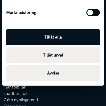
KONTAKT
Marknadsföring
Telefon
0500-44 48 00
E-post
info@svenskamotor.se
Tillåt alla
FÖLJ SVENSKA MOTOR
Tillåt urval
Avvisa
ATT KÖPA
Privatleasing
Tjänstebilar
Laddbara bilar
7 års nybilsgaranti