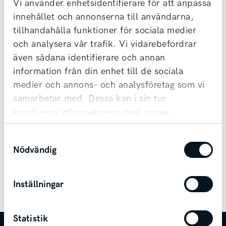
Vi använder enhetsidentifierare för att anpassa
Till anläggningen
innehållet och annonserna till användarna,
tillhandahålla funktioner för sociala medier
och analysera vår trafik. Vi vidarebefordrar
även sådana identifierare och annan
Våra faktureringsuppgifter:
information från din enhet till de sociala
Svenska Motor Sverige AB
medier och annons- och analysföretag som vi
BGC-id FOR 6513
samarbetar med. Dessa kan i sin tur
205 36 MALMÖ
kombinera informationen med annan
BG-PB1@maildrop.wm.net
information som du har tillhandahållit eller
Org nr: 556060-7201
Samtyckesval
som de har samlat in när du har använt deras
Nödvändig
tjänster.
PDF-fakturor måste ha faktureringsadress enligt
ovan.
Referens ska anges med namn på den person
Inställningar
som gjort beställningen.
Statistik