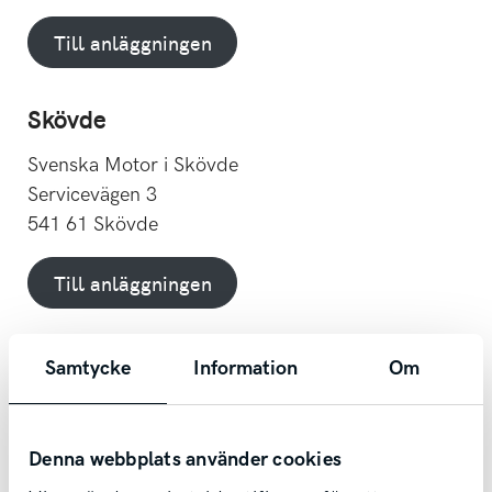
Till anläggningen
Skövde
Svenska Motor i Skövde
Servicevägen 3
541 61 Skövde
Till anläggningen
Falköping
Samtycke
Information
Om
Svenska Motor i Falköping
Nordmannagatan 5
Denna webbplats använder cookies
521 36 Falköping