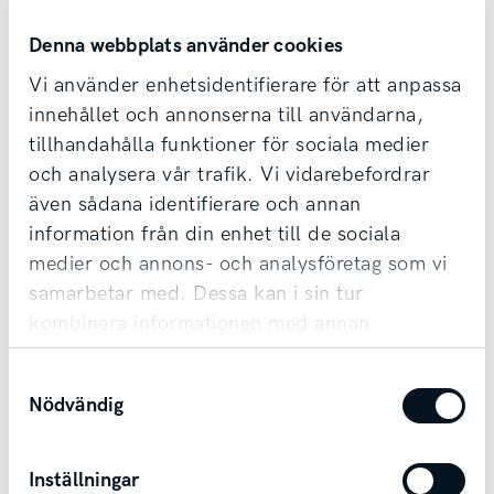
Extern rapportering
Denna webbplats använder cookies
Vi använder enhetsidentifierare för att anpassa
Oegentligheter kan också anmälas externt till en
innehållet och annonserna till användarna,
behörig myndighet som kan ta emot, ge
tillhandahålla funktioner för sociala medier
återkoppling om och följa upp
och analysera vår trafik. Vi vidarebefordrar
visselblåsarärenden och om så är tillämpligt till
även sådana identifierare och annan
EU:s institutioner, organ eller myndigheter. Se
information från din enhet till de sociala
länk:
Lista över myndigheter med ansvar enligt
medier och annons- och analysföretag som vi
ansvarsområde enligt förordning 2021:949 –
samarbetar med. Dessa kan i sin tur
Arbetsmiljöverket (av.se)
kombinera informationen med annan
information som du har tillhandahållit eller
Anonymitet
Samtyckesval
som de har samlat in när du har använt deras
Nödvändig
tjänster.
Du har möjlighet att rapportera anonymt, och i
det fallet avsäger du dig rätten till
återrapportering i ärendet.
Inställningar