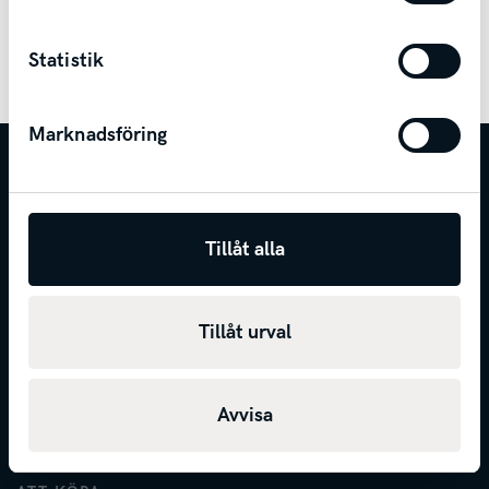
Statistik
Marknadsföring
KONTAKT
Telefon
0500-44 48 00
Tillåt alla
E-post
info@svenskamotor.se
FÖLJ SVENSKA MOTOR
Tillåt urval
Avvisa