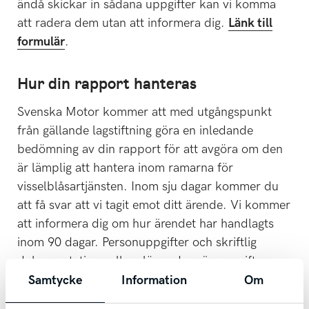
ändå skickar in sådana uppgifter kan vi komma
att radera dem utan att informera dig.
Länk till
formulär
.
Hur din rapport hanteras
Svenska Motor kommer att med utgångspunkt
från gällande lagstiftning göra en inledande
bedömning av din rapport för att avgöra om den
är lämplig att hantera inom ramarna för
visselblåsartjänsten. Inom sju dagar kommer du
att få svar att vi tagit emot ditt ärende. Vi kommer
att informera dig om hur ärendet har handlagts
inom 90 dagar. Personuppgifter och skriftlig
dokumentation gallras löpande, när uppgifterna
inte längre är nödvändiga, dock senast 2 år efter
Samtycke
Information
Om
att ärendet avslutats.