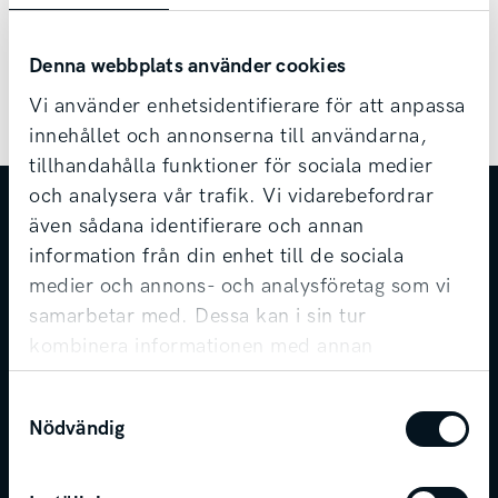
Läs mer om Kia Drive, Hyr & Dela
Denna webbplats använder cookies
Vi använder enhetsidentifierare för att anpassa
innehållet och annonserna till användarna,
tillhandahålla funktioner för sociala medier
och analysera vår trafik. Vi vidarebefordrar
även sådana identifierare och annan
KONTAKT
information från din enhet till de sociala
medier och annons- och analysföretag som vi
Telefon
0500-44 48 00
samarbetar med. Dessa kan i sin tur
E-post
info@svenskamotor.se
kombinera informationen med annan
information som du har tillhandahållit eller
FÖLJ SVENSKA MOTOR
Samtyckesval
som de har samlat in när du har använt deras
Nödvändig
tjänster.