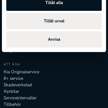
Tillåt alla
ATT KÖPA
Privatleasing
Tjänstebilar
Tillåt urval
Laddbara bilar
7 års nybilsgaranti
Finansiering
Avvisa
Försäkring
Erbjudanden
ATT ÄGA
Kia Originalservice
8+ service
Skadeverkstad
Hyrbilar
Serviceintervaller
Tillbehör