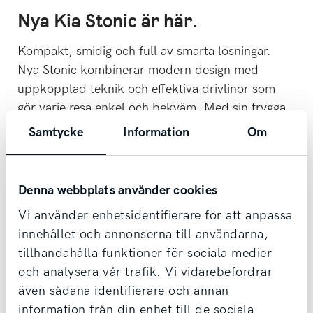
Nya Kia Stonic är här.
Kompakt, smidig och full av smarta lösningar.
Nya Stonic kombinerar modern design med
uppkopplad teknik och effektiva drivlinor som
gör varje resa enkel och bekväm. Med sin trygga
körupplevelse och genomtänkta komfort passar
Samtycke
Information
Om
Stonic lika bra i stadstrafik som på längre
sträckor.
Denna webbplats använder cookies
Kontakta oss för att boka provkörning eller boka
nedan!
Vi använder enhetsidentifierare för att anpassa
innehållet och annonserna till användarna,
Boka provkörning
tillhandahålla funktioner för sociala medier
och analysera vår trafik. Vi vidarebefordrar
Föregående
även sådana identifierare och annan
PV5 Passenger
information från din enhet till de sociala