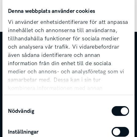
Nästa
Ny Kia-app – allt samlat på ett ställe
Denna webbplats använder cookies
Vi använder enhetsidentifierare för att anpassa
innehållet och annonserna till användarna,
tillhandahålla funktioner för sociala medier
och analysera vår trafik. Vi vidarebefordrar
KONTAKT
även sådana identifierare och annan
information från din enhet till de sociala
Telefon
0500-44 48 00
medier och annons- och analysföretag som vi
E-post
info@svenskamotor.se
samarbetar med. Dessa kan i sin tur
kombinera informationen med annan
FÖLJ SVENSKA MOTOR
information som du har tillhandahållit eller
Samtyckesval
som de har samlat in när du har använt deras
Nödvändig
tjänster.
Inställningar
ATT KÖPA