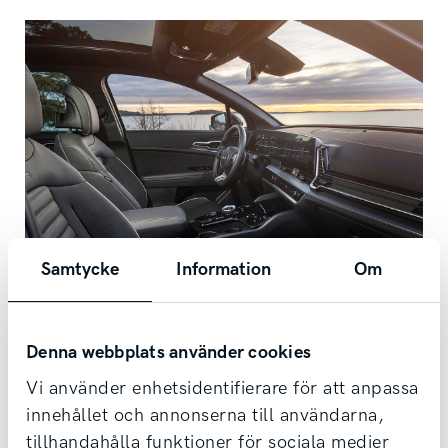
Samtycke
Information
Om
Denna webbplats använder cookies
Kia som tjänstebil
Vi använder enhetsidentifierare för att anpassa
innehållet och annonserna till användarna,
I en Kia som tjänstebil får du den senaste
tillhandahålla funktioner för sociala medier