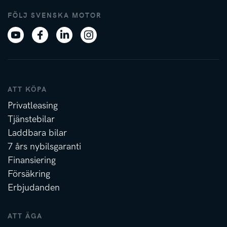
FÖLJ SVENSKA MOTOR
ATT KÖPA
Privatleasing
Tjänstebilar
Laddbara bilar
7 års nybilsgaranti
Finansiering
Försäkring
Erbjudanden
ATT ÄGA