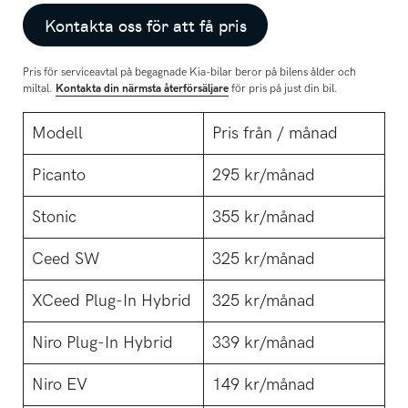
Kontakta oss för att få pris
Pris för serviceavtal på begagnade Kia-bilar beror på bilens ålder och
miltal.
Kontakta din närmsta återförsäljare
för pris på just din bil.
Modell
Pris från / månad
Picanto
295 kr/månad
Stonic
355 kr/månad
Ceed SW
325 kr/månad
XCeed Plug-In Hybrid
325 kr/månad
Niro Plug-In Hybrid
339 kr/månad
Niro EV
149 kr/månad