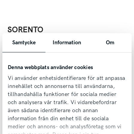
SORENTO
Serviceintervall bensin/el: 1.500 mil/12 månader*
Samtycke
Information
Om
Serviceintervall diesel: 3.000 mil/24 månader*
Nybilsgaranti: 7 år/15.000 mil* alternativt
med obegränsad körsträcka i 3 år.
Denna webbplats använder cookies
Bilar i kommersiellt bruk har ej obegränsad
Vi använder enhetsidentifierare för att anpassa
körsträcka de 3 första åren.
innehållet och annonserna till användarna,
Lackgaranti: 5 år/15.000 mil*
tillhandahålla funktioner för sociala medier
Rostskyddsgaranti: 12 år
och analysera vår trafik. Vi vidarebefordrar
även sådana identifierare och annan
information från din enhet till de sociala
medier och annons- och analysföretag som vi