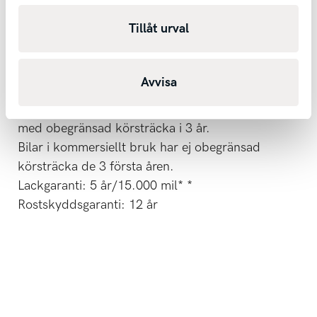
Tillåt urval
EV3
Serviceintervallen är 3.000 mil eller 24 månader,
Avvisa
det som uppnås först.**
Nybilsgaranti: 7 år/15.000 mil* alternativt
med obegränsad körsträcka i 3 år.
Bilar i kommersiellt bruk har ej obegränsad
körsträcka de 3 första åren.
Lackgaranti: 5 år/15.000 mil* *
Rostskyddsgaranti: 12 år