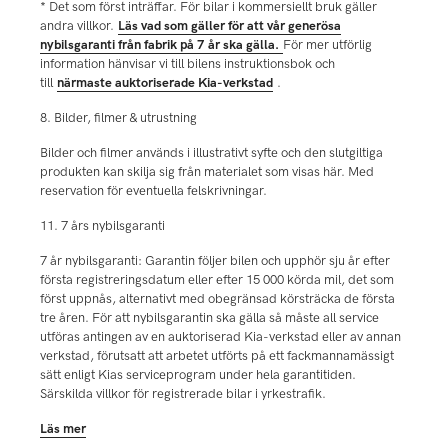
* Det som först inträffar. För bilar i kommersiellt bruk gäller
andra villkor.
Läs vad som gäller för att vår generösa
nybilsgaranti från fabrik på 7 år ska gälla.
För mer utförlig
information hänvisar vi till bilens instruktionsbok och
till
närmaste auktoriserade Kia-verkstad
.
8. Bilder, filmer & utrustning
Bilder och filmer används i illustrativt syfte och den slutgiltiga
produkten kan skilja sig från materialet som visas här. Med
reservation för eventuella felskrivningar.
11. 7 års nybilsgaranti
7 år nybilsgaranti: Garantin följer bilen och upphör sju år efter
första registreringsdatum eller efter 15 000 körda mil, det som
först uppnås, alternativt med obegränsad körsträcka de första
tre åren. För att nybilsgarantin ska gälla så måste all service
utföras antingen av en auktoriserad Kia-verkstad eller av annan
verkstad, förutsatt att arbetet utförts på ett fackmannamässigt
sätt enligt Kias serviceprogram under hela garantitiden.
Särskilda villkor för registrerade bilar i yrkestrafik.
Läs mer