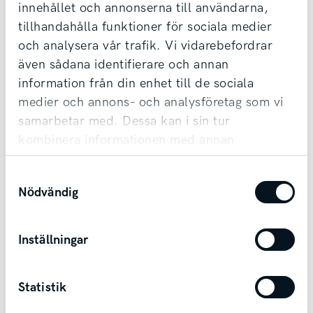
innehållet och annonserna till användarna,
samt erbjuder förmånlig finansiering.
tillhandahålla funktioner för sociala medier
Möjlighet till transport finns vid affär.
och analysera vår trafik. Vi vidarebefordrar
även sådana identifierare och annan
information från din enhet till de sociala
Kontakta säljare
medier och annons- och analysföretag som vi
samarbetar med. Dessa kan i sin tur
kombinera informationen med annan
information som du har tillhandahållit eller
Samtyckesval
som de har samlat in när du har använt deras
Andra bilar i Lidköping
Nödvändig
tjänster.
Lidköping
Inställningar
Statistik