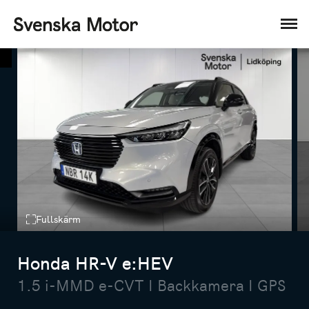
Fullskärm
Honda HR-V e:HEV
1.5 i-MMD e-CVT I Backkamera I GPS