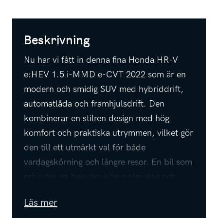
Beskrivning
Nu har vi fått in denna fina Honda HR-V
e:HEV 1.5 i-MMD e-CVT 2022 som är en
modern och smidig SUV med hybriddrift,
automatlåda och framhjulsdrift. Den
kombinerar en stilren design med hög
komfort och praktiska utrymmen, vilket gör
den till ett utmärkt val för både
vardagskörning och längre resor. En bil som
erbjuder en bekväm körupplevelse och
passar lika bra för familjen som för
Läs mer
pendling.