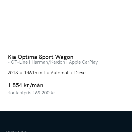
Kia Optima Sport Wagon
– GT-Line I Harman/Kardon I Apple CarPlay
2018
14615
mil
Automat
Diesel
1 854 kr/mån
Kontantpris
169 200
kr