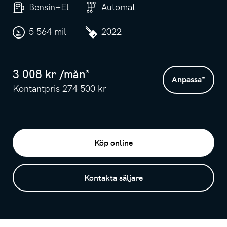
Bensin+El
Automat
5 564 mil
2022
3 008
kr /
mån
*
Anpassa
*
Kontantpris
274 500
kr
Köp online
Kontakta säljare