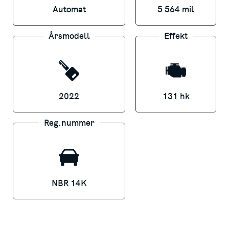
Automat
5 564 mil
Saknar bilen dragkrok, motorvärmare eller
någon annan extrautrustning du behöver?
Årsmodell
Effekt
Vi hjälper gärna till!
FINANSIERING
2022
131 hk
Vi erbjuder förmånlig finansiering för både
företag och privatpersoner via Santander
Reg.nummer
Consumer Bank
Kontakta våra säljare redan idag för en
komplett offert på
NBR 14K
lead.lidkoping@svenskamotor.se
Export possible!