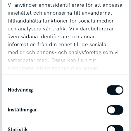
Kontakta säljare redan idag!
Vi använder enhetsidentifierare för att anpassa
innehållet och annonserna till användarna,
Vi tar din bil i inbyte oavsett märke & ålder,
tillhandahålla funktioner för sociala medier
samt erbjuder förmånlig finansiering.
och analysera vår trafik. Vi vidarebefordrar
Möjlighet till transport finns vid affär.
även sådana identifierare och annan
information från din enhet till de sociala
medier och annons- och analysföretag som vi
Kontakta säljare
samarbetar med. Dessa kan i sin tur
kombinera informationen med annan
information som du har tillhandahållit eller
Samtyckesval
som de har samlat in när du har använt deras
Nödvändig
tjänster.
Andra bilar i Mariestad
Inställningar
Mariestad
Statistik