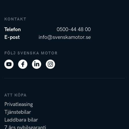
KONTAKT
Telefon
0500-44 48 00
E-post
info@svenskamotor.se
FÖLJ SVENSKA MOTOR
ATT KÖPA
Privatleasing
Tjänstebilar
Laddbara bilar
7 års nybilsgaranti