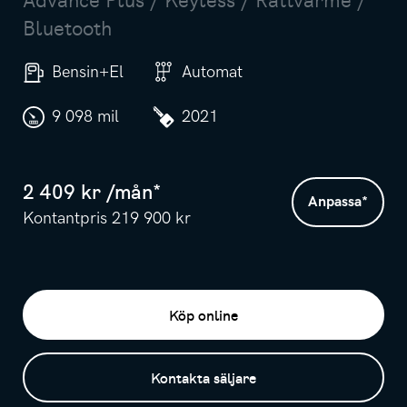
Bluetooth
Bensin+El
Automat
9 098 mil
2021
2 409
kr /
mån
*
Anpassa
*
Kontantpris
219 900
kr
Köp online
Kontakta säljare