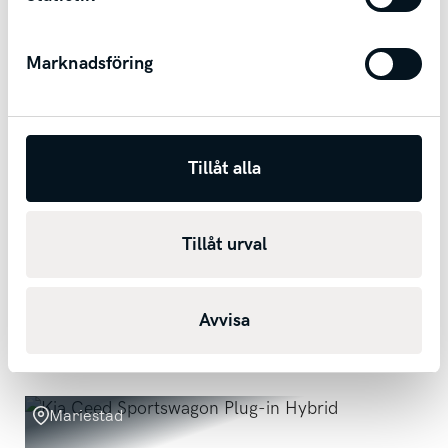
Marknadsföring
Tillåt alla
Renault Captur
Tillåt urval
EVOLUTION TCE 90 / Backkamera / Farthållare /
Android Auto & Apple Carplay
2024
175
mil
Manuell
Bensin
2 402 kr/mån
Avvisa
Kontantpris
219 200
kr
Mariestad