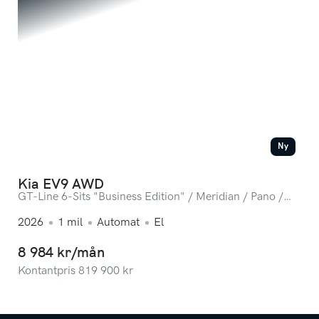
Ny
Kia EV9 AWD
GT-Line 6-Sits "Business Edition" / Meridian / Pano /
360-kamera / Omg lev.
2026
1
mil
Automat
El
8 984 kr/mån
Kontantpris
819 900
kr