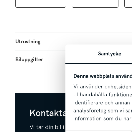
Följande ingår som standard i alla ny
Rattvärme.
Backkamera.
Metallic/pearl-lack.
Utrustning
Värmepump och förvärmning av batter
Kia Assistans i samband med Kia Ori
Samtycke
Biluppgifter
7 års nybilsgaranti från fabrik.
7 års garanti på Kia Original vinterhjul
Denna webbplats använd
Android AutoTM och Apple CarPlay
Vi använder enhetsident
tillhandahålla funktion
7 års nybilsgaranti.
identifierare och annan
Kontakta säljare redan i
analysföretag som vi s
information som du har 
Med Kia får du alltid hela 7 års nybi
Vi tar din bil i inbyte oavsett märke & å
under extrema förhållanden för att g