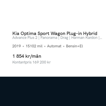
Kia Optima Sport Wagon Plug-in Hybrid
Advance Plus 2 | Panorama | Drag | Harman Kardon |
Bränslevärmare
2019
15102
mil
Automat
Bensin+El
1 854 kr/mån
Kontantpris
169 200
kr