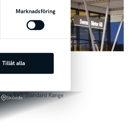
byte oavsett märke & ålder, samt
Marknadsföring
00-44 48 88 eller via vår mailadress
kamotor.se/bilar/nya-och-
Tillåt alla
Skövde för visning!
Skövde