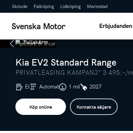
Skövde
Falköping
Lidköping
Mariestad
Erbjudanden
Fullskärm
Kia EV2 Standard Range
PRIVATLEASING KAMPANJ* 3 495:-/mån
El
Automat
1 mil
2027
Köp online
Kontakta säljare