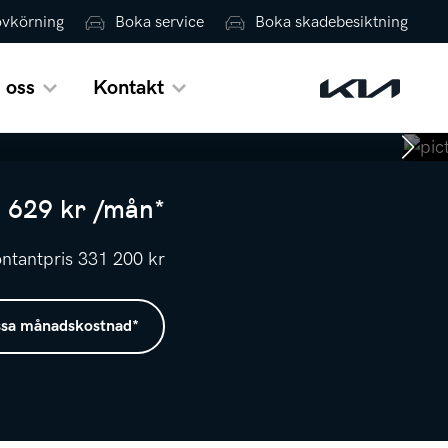
ovkörning
Boka service
Boka skadebesiktning
 oss
Kontakt
 629
kr /
mån
*
ntantpris
331 200
kr
sa månadskostnad
*