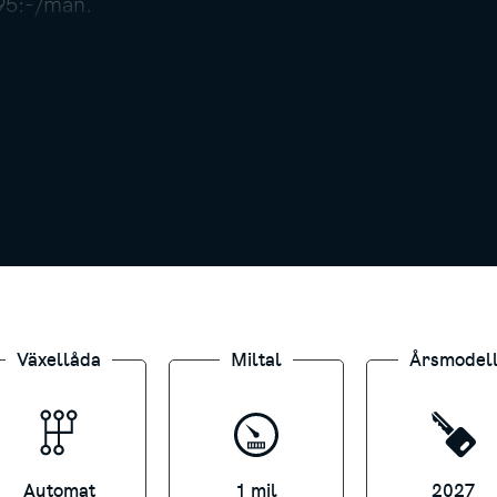
495:-/mån.
h baseras på Billån med 36 månaders löptid, 30.00
änta. Uppläggnings- och aviavgift tillkommer. Missa
Växellåda
Miltal
Årsmodel
tningar.
Automat
1 mil
2027