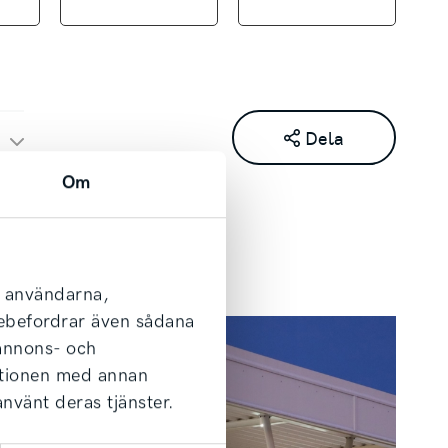
Dela
Om
l användarna,
arebefordrar även sådana
 annons- och
ationen med annan
använt deras tjänster.
 våra bilar är utvecklade och testade