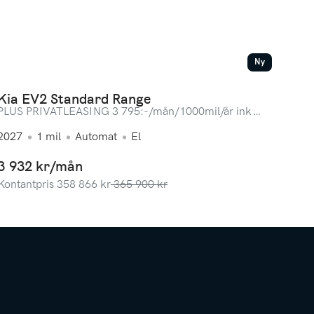
Ny
Kia EV2 Standard Range
PLUS PRIVATLEASING 3 795:-/mån/1000mil/år ink
service! LAGERBIL
2027
1
mil
Automat
El
3 932 kr/mån
Kontantpris
358 866
kr
365 900
kr