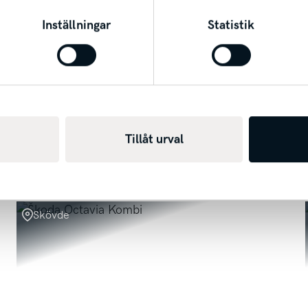
sport finns vid affär.
äkring när ni köper en bil av oss. Vi tar din bil i in
Inställningar
Statistik
het till transport finns vid affär.
t lördag 10-14. Ni når oss på lättast på växeln 05
a och begagnade bilar på vår hemsida.
https://svens
Tillåt urval
mna in till oss på Svenska Motor Servicevägen 3 i 
Skövde