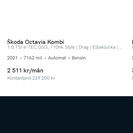
Škoda Octavia Kombi
1.0 TSI e-TEC DSG, 110hk Style | Drag | Elbaklucka |
ACC | Backkamera
2021
7162
mil
Automat
Bensin
2 511 kr/mån
Kontantpris
229 200
kr