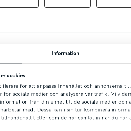
a personbilar från Kia:
i och kupé (i elbilar).
ginalservice.
Information
 (tillval).
er cookies
TM.
ifierare för att anpassa innehållet och annonserna til
er för sociala medier och analysera vår trafik. Vi vid
 information från din enhet till de sociala medier och
dag!
amarbetar med. Dessa kan i sin tur kombinera inform
tillhandahållit eller som de har samlat in när du har 
lsgaranti från fabrik. Något vi kan erbjuda eftersom
lder, samt erbjuder
e dig ett bekymmersfritt bilägande.