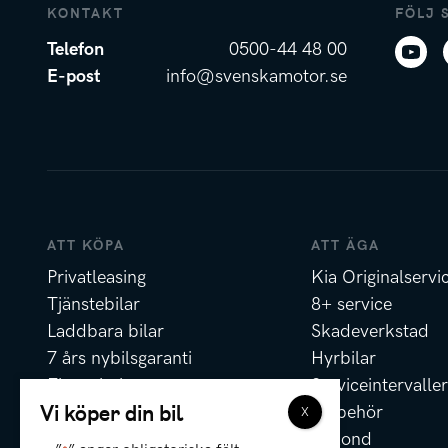
KONTAKT
FÖLJ 
Telefon
0500-44 48 00
E-post
info@svenskamotor.se
ATT KÖPA
ATT ÄGA
Privatleasing
Kia Originalservi
Tjänstebilar
8+ service
Laddbara bilar
Skadeverkstad
7 års nybilsgaranti
Hyrbilar
Finansiering
Serviceintervaller
Vi köper din bil
Försäkring
Tillbehör
Erbjudanden
Rekond