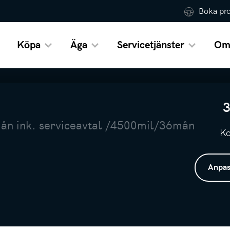
Boka pr
Köpa
Äga
Servicetjänster
Om
3
 ink. serviceavtal /4500mil/36mån
Ko
Anpas