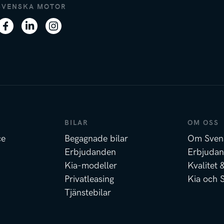
SVENSKA MOTOR
BILAR
OM OSS
ce
Begagnade bilar
Om Sven
Erbjudanden
Erbjuda
Kia-modeller
Kvalitet 
Privatleasing
Kia och 
Tjänstebilar