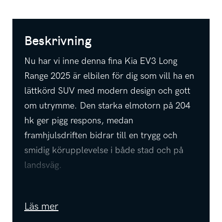
Beskrivning
Nu har vi inne denna fina Kia EV3 Long
Range 2025 är elbilen för dig som vill ha en
lättkörd SUV med modern design och gott
om utrymme. Den starka elmotorn på 204
hk ger pigg respons, medan
framhjulsdriften bidrar till en trygg och
smidig körupplevelse i både stad och på
landsväg.
Trots sitt smidiga format erbjuder EV3 en
luftig kupé, bekväma sittplatser och
Läs mer
praktiskt bagageutrymme. Long Range-