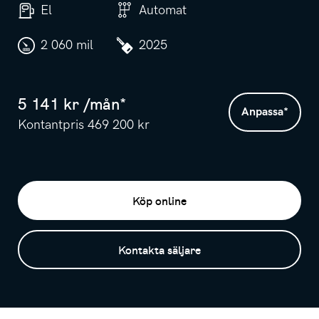
El
Automat
2 060 mil
2025
5 141
kr /
mån
*
Anpassa
*
Kontantpris
469 200
kr
Köp online
Kontakta säljare