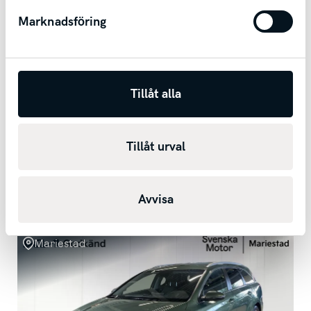
Marknadsföring
Tillåt alla
Renault Captur
EVOLUTION TCE 90 / Backkamera / Farthållare /
Android Auto & Apple Carplay
Tillåt urval
2024
175
mil
Manuell
Bensin
2 402 kr/mån
Kontantpris
219 200
kr
Avvisa
Mariestad