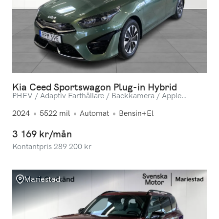
Kia Ceed Sportswagon Plug-in Hybrid
PHEV / Adaptiv Farthållare / Backkamera / Apple
Carplay
2024
5522
mil
Automat
Bensin+El
3 169 kr/mån
Kontantpris
289 200
kr
Mariestad