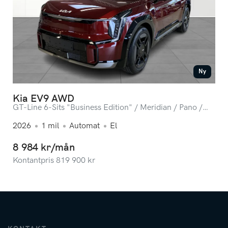
Ny
Kia EV9 AWD
GT-Line 6-Sits "Business Edition" / Meridian / Pano /
360-kamera / Omg lev.
2026
1
mil
Automat
El
8 984 kr/mån
Kontantpris
819 900
kr