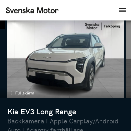
Fullskärm
Kia EV3 Long Range
Backkamera I Apple Carplay/Android
Auto I Adaptiv farthållare