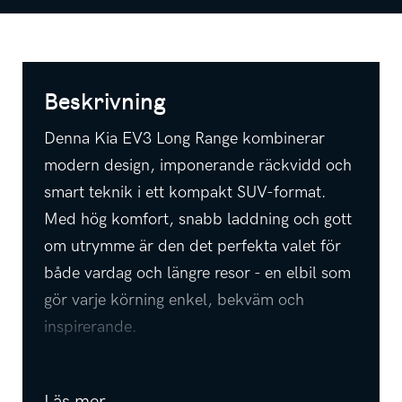
Beskrivning
Denna Kia EV3 Long Range kombinerar
modern design, imponerande räckvidd och
smart teknik i ett kompakt SUV-format.
Med hög komfort, snabb laddning och gott
om utrymme är den det perfekta valet för
både vardag och längre resor - en elbil som
gör varje körning enkel, bekväm och
inspirerande.
Bilen är utrustad med bland annat:
Backkamera, adaptiv farthållare,