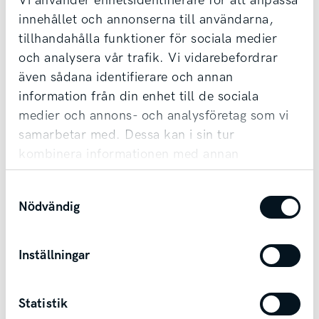
Vi använder enhetsidentifierare för att anpassa
Vi tar din bil i inbyte oavsett märke & ålder,
innehållet och annonserna till användarna,
tillhandahålla funktioner för sociala medier
samt erbjuder förmånlig finansiering.
och analysera vår trafik. Vi vidarebefordrar
Möjlighet till transport finns vid affär.
även sådana identifierare och annan
information från din enhet till de sociala
Kontakta säljare
medier och annons- och analysföretag som vi
samarbetar med. Dessa kan i sin tur
kombinera informationen med annan
information som du har tillhandahållit eller
Samtyckesval
som de har samlat in när du har använt deras
Nödvändig
tjänster.
Andra bilar i Falköping
Inställningar
Falköping
Statistik