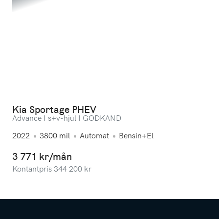
Kia Sportage PHEV
Advance I s+v-hjul I GODKÄND
2022
3800
mil
Automat
Bensin+El
3 771 kr/mån
Kontantpris
344 200
kr