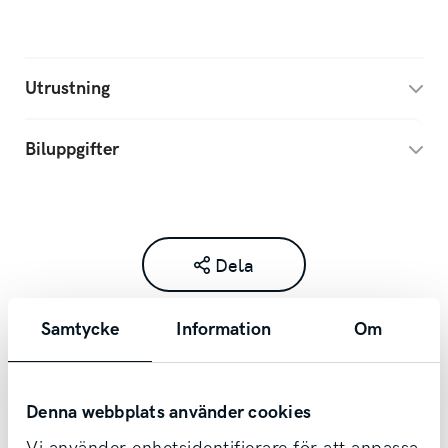
Utrustning
Biluppgifter
Dela
Samtycke
Information
Om
Denna webbplats använder cookies
Kontakta säljare redan idag!