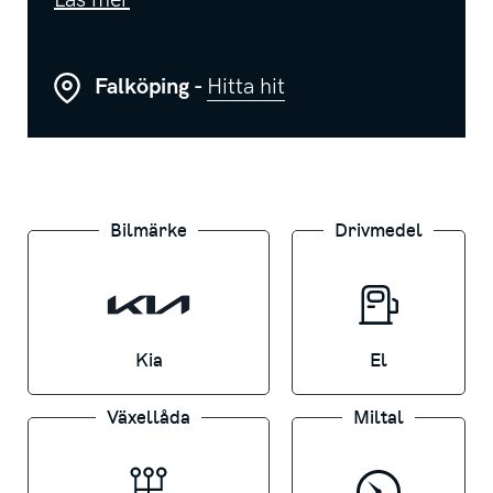
Läs mer
filhållningsassistans, Apple CarPlay och
Android Auto, värmepump, rattvärme, samt
Falköping -
Hitta hit
mycket mer!
BILINFORMATION
- Fordonsskatt: 360kr/år
Bilmärke
Drivmedel
- Räckvidd: upp till 605km
- Besiktad till: 2027-01-31
- Antal nyckar: 2
Kia
El
- Dragvikt: 1000kg
Växellåda
Miltal
Saknar bilen dragkrok, motorvärmare eller
någon annan extrautrustning du behöver?