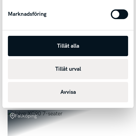
Marknadsföring
Tillåt alla
Nissan Qashqai
1,3 DIG-T I Dragkrok I Vinterhjul
Tillåt urval
2019
15150
mil
Manuell
Bensin
1 369 kr/mån
Avvisa
Kontantpris
124 900
kr
Falköping