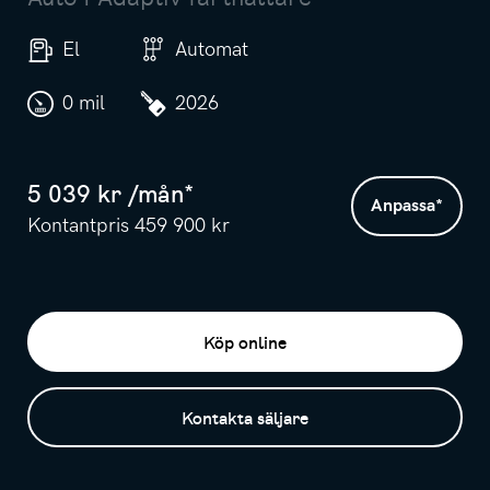
El
Automat
0 mil
2026
5 039
kr /
mån
*
Anpassa
*
Kontantpris
459 900
kr
Köp online
Kontakta säljare