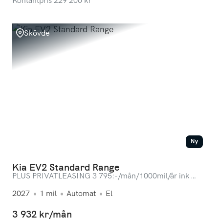
Kontantpris
229 200
kr
Skövde
Ny
Kia EV2 Standard Range
PLUS PRIVATLEASING 3 795:-/mån/1000mil/år ink
service! LAGERBIL
2027
1
mil
Automat
El
3 932 kr/mån