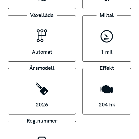
Nybilsgaranti: 7 år / 150 000 km
Växellåda
Miltal
Adaptiv farthållare
Parkeringssensorer fram och bak
Apple CarPlay™ och Android Auto
Automat
1 mil
Uppvärmda och ventilerade säten fram
Årsmodell
Effekt
Navigation med realtidsinformation
490 Liter lastkapacitet
2026
204 hk
*KAMPANJPRIS GÄLLER ENDAST MED KIA
FINANS, 36 MÅN INK. SERVICEAVTAL.
Reg.nummer
FRÅGA DIN SÄLJARE FÖR MER INFO