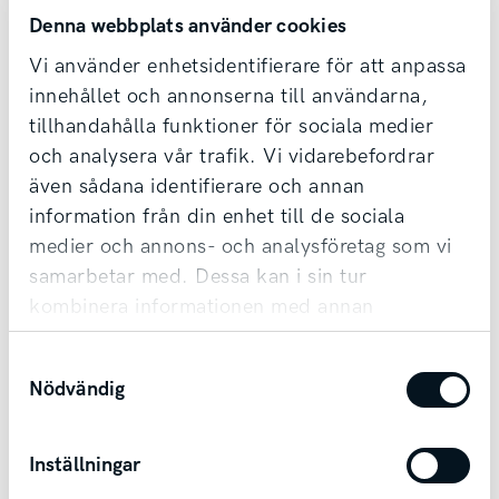
Denna webbplats använder cookies
Vi använder enhetsidentifierare för att anpassa
innehållet och annonserna till användarna,
Kontakta säljare redan idag!
tillhandahålla funktioner för sociala medier
och analysera vår trafik. Vi vidarebefordrar
Vi tar din bil i inbyte oavsett märke & ålder,
även sådana identifierare och annan
samt erbjuder förmånlig finansiering.
information från din enhet till de sociala
Möjlighet till transport finns vid affär.
medier och annons- och analysföretag som vi
samarbetar med. Dessa kan i sin tur
kombinera informationen med annan
Kontakta säljare
information som du har tillhandahållit eller
Samtyckesval
som de har samlat in när du har använt deras
Nödvändig
tjänster.
Inställningar
Andra bilar i Skövde