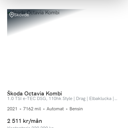
Skövde
Škoda Octavia Kombi
1.0 TSI e-TEC DSG, 110hk Style | Drag | Elbaklucka |
ACC | Backkamera
2021
7162
mil
Automat
Bensin
2 511 kr/mån