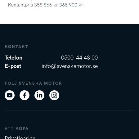
Kontantpris
358 866
kr
365 900
kr
KONTAKT
Telefon
0500-44 48 00
E-post
info@svenskamotor.se
FÖLJ SVENSKA MOTOR
ATT KÖPA
Privatleasing