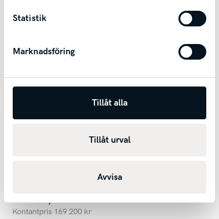
Skövde
Statistik
Marknadsföring
Tillåt alla
Tillåt urval
Kia Optima Sport Wagon Plug-in Hybrid
Advance Plus 2 | Panorama | Drag | Harman Kardon |
Bränslevärmare
Avvisa
2019
15102
mil
Automat
Bensin+El
1 854 kr/mån
Kontantpris
169 200
kr