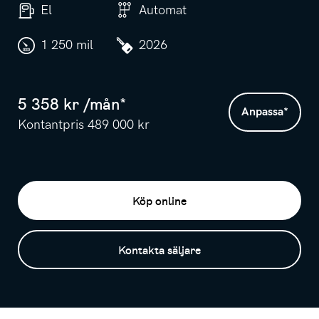
El
Automat
1 250 mil
2026
5 358
kr /
mån
*
Anpassa
*
Kontantpris
489 000
kr
Köp online
Kontakta säljare