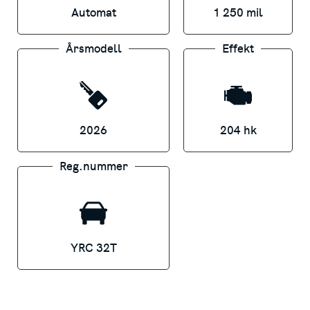
Automat
1 250 mil
Vi tar din bil i inbyte samt erbjuder
Årsmodell
Effekt
förmånlig finansiering om så önskas. Ni når
oss lättast på växeln 0510-48 81 97 eller på
mailen lead.lidkoping@svenskamotor.se.
Varmt Välkommen in till oss på Svenska
2026
204 hk
Motor Tallhagsgatan 12 i Lidköping för mer
info samt provkörning!
Reg.nummer
Vi tar din bil i inbyte samt erbjuder
förmånlig finansiering om så önskas. Ni når
oss lättast på växeln 0510-48 81 97 eller på
YRC 32T
mailen lead.lidkoping@svenskamotor.se.
Varmt Välkommen in till oss på Svenska
Motor Tallhagsgatan 12 i Lidköping för mer
info samt provkörning!