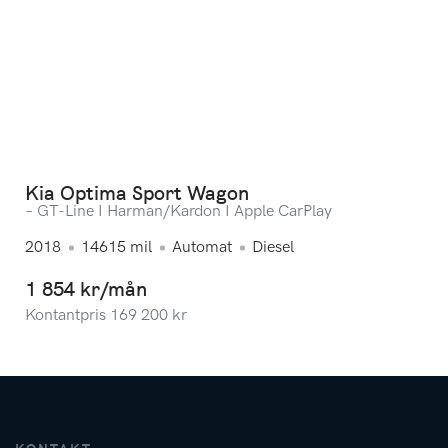
Kia Optima Sport Wagon
– GT-Line I Harman/Kardon I Apple CarPlay
2018
14615
mil
Automat
Diesel
1 854 kr/mån
Kontantpris
169 200
kr