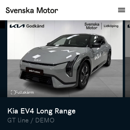
Fullskärm
Kia EV4 Long Range
GT line / DEMO