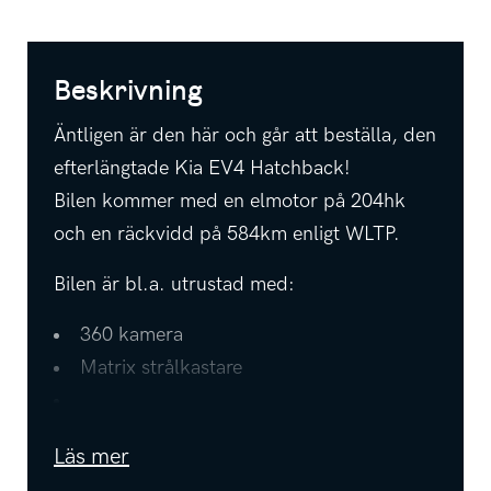
Beskrivning
Äntligen är den här och går att beställa, den
efterlängtade Kia EV4 Hatchback!
Bilen kommer med en elmotor på 204hk
och en räckvidd på 584km enligt WLTP.
Bilen är bl.a. utrustad med:
360 kamera
Matrix strålkastare
Dödavinkelassistans med bild i digitala
Läs mer
klustret