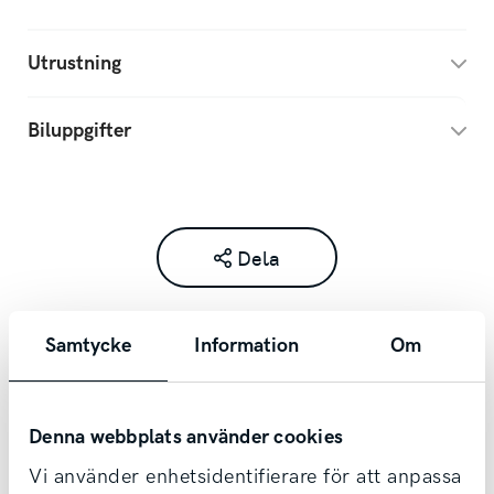
Utrustning
Biluppgifter
Dela
Samtycke
Information
Om
Kontakta säljare redan idag!
Denna webbplats använder cookies
Vi använder enhetsidentifierare för att anpassa
Vi tar din bil i inbyte oavsett märke & ålder,