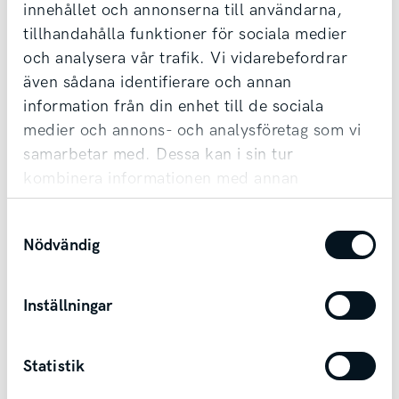
innehållet och annonserna till användarna,
samt erbjuder förmånlig finansiering.
tillhandahålla funktioner för sociala medier
Möjlighet till transport finns vid affär.
och analysera vår trafik. Vi vidarebefordrar
även sådana identifierare och annan
information från din enhet till de sociala
Kontakta säljare
medier och annons- och analysföretag som vi
samarbetar med. Dessa kan i sin tur
kombinera informationen med annan
information som du har tillhandahållit eller
Samtyckesval
som de har samlat in när du har använt deras
Andra bilar i Lidköping
Nödvändig
tjänster.
Lidköping
Inställningar
Statistik