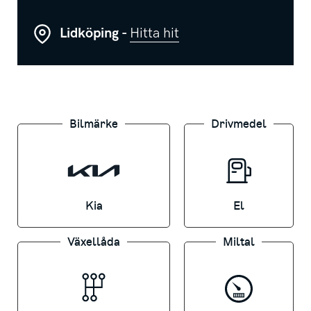
Fjärrstyrd parkeringsassistans (RSPA)
Lidköping -
Hitta hit
Vehicle to Load (V2L) Möjliggör bilen som
en "mobil powerbank"
Digital Key
Förarstol med minne
Bilmärke
Drivmedel
Elmanövrerad passagerarstol
Exteriör & interiör GT Line design
Exeriöra plastdetaljer, blanksvarta
Harman Kardon® Ljudsystem
Kia
El
Head-Up Display
Sollucka
Växellåda
Miltal
Ventilerade stolar fram
Bilen är en rullande DEMO bil så
mätarställningen är uppskattad!