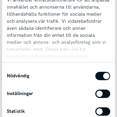
Vi använder enhetsidentifierare för att anpassa
Vi tar din bil i inbyte oavsett märke & ålder,
innehållet och annonserna till användarna,
tillhandahålla funktioner för sociala medier
samt erbjuder förmånlig finansiering.
och analysera vår trafik. Vi vidarebefordrar
Möjlighet till transport finns vid affär.
även sådana identifierare och annan
information från din enhet till de sociala
Kontakta säljare
medier och annons- och analysföretag som vi
samarbetar med. Dessa kan i sin tur
kombinera informationen med annan
information som du har tillhandahållit eller
Samtyckesval
som de har samlat in när du har använt deras
Nödvändig
tjänster.
Andra bilar i Mariestad
Inställningar
Mariestad
Statistik