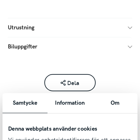
Utrustning
Biluppgifter
Dela
Samtycke
Information
Om
Denna webbplats använder cookies
Kontakta säljare redan idag!