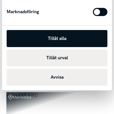
Marknadsföring
Tillåt alla
Kia Ceed Sportswagon Plug-in Hybrid
PHEV / Adaptiv Farthållare / Backkamera / Apple
Tillåt urval
Carplay
2024
5522
mil
Automat
Bensin+El
3 169 kr/mån
Avvisa
Kontantpris
289 200
kr
Mariestad