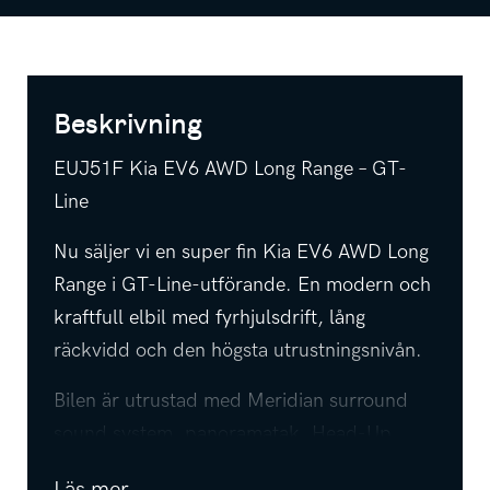
Beskrivning
EUJ51F Kia EV6 AWD Long Range – GT-
Line
Nu säljer vi en super fin Kia EV6 AWD Long
Range i GT-Line-utförande. En modern och
kraftfull elbil med fyrhjulsdrift, lång
räckvidd och den högsta utrustningsnivån.
Bilen är utrustad med Meridian surround
sound system, panoramatak, Head-Up
Display, Apple CarPlay, elstolar, rattvärme