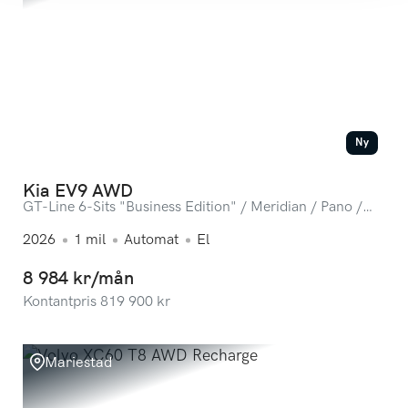
Ny
Kia EV9 AWD
GT-Line 6-Sits "Business Edition" / Meridian / Pano /
360-kamera / Omg lev.
2026
1
mil
Automat
El
8 984 kr/mån
Kontantpris
819 900
kr
Mariestad