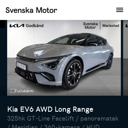
Fullskärm
Kia EV6 AWD Long Range
325hk GT-Line Facelift / panoramatak
/ Meridian / 360-kamera / HUD