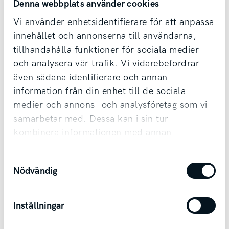
Denna webbplats använder cookies
Vi använder enhetsidentifierare för att anpassa
Kontakta säljare redan idag!
innehållet och annonserna till användarna,
tillhandahålla funktioner för sociala medier
Vi tar din bil i inbyte oavsett märke & ålder,
och analysera vår trafik. Vi vidarebefordrar
samt erbjuder förmånlig finansiering.
även sådana identifierare och annan
Möjlighet till transport finns vid affär.
information från din enhet till de sociala
medier och annons- och analysföretag som vi
samarbetar med. Dessa kan i sin tur
Kontakta säljare
kombinera informationen med annan
information som du har tillhandahållit eller
Samtyckesval
som de har samlat in när du har använt deras
Nödvändig
tjänster.
Andra bilar i Skövde
Inställningar