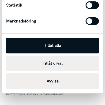
Skövde
Statistik
Marknadsföring
Tillåt alla
Ny
Tillåt urval
Kia EV2 Standard Range
PLUS PRIVATLEASING 3 795:-/mån/1000mil/år ink
service! LAGERBIL
2027
1
mil
Automat
El
Avvisa
3 932 kr/mån
Kontantpris
358 866
kr
365 900
kr