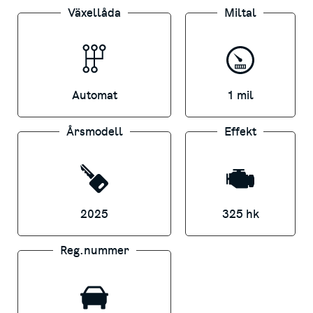
Växellåda
Miltal
backkamera
Värmepump, V2L, trådlös mobilladdare
19” aluminiumfälgar, LED-strålkastare
7 års nybilsgaranti
Automat
1 mil
Pris ordinare från 666 400 kr inkl. moms
Årsmodell
Effekt
*
KAMPANJPRIS Gäller vid finansiering via
Kia Finans – serviceavtal ingår obs
begränsat erbjudande och gäller endast
lagerbilar
2025
325 hk
📍 Svenska Motor, Servicevägen 3, Skövde
📞 0500-44 48 88
Reg.nummer
✉️
lead.skovde@svenskamotor.se
🌐
svenskamotor.se