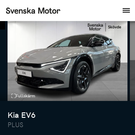
Fullskärm
Kia EV6
PLUS