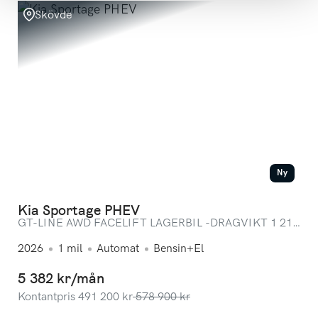
Skövde
Ny
Kia Sportage PHEV
GT-LINE AWD FACELIFT LAGERBIL -DRAGVIKT 1 210
KG AUGUSTIKAMPANJ* FRIA VINTERHJUL
2026
1
mil
Automat
Bensin+El
5 382 kr/mån
Kontantpris
491 200
kr
578 900
kr