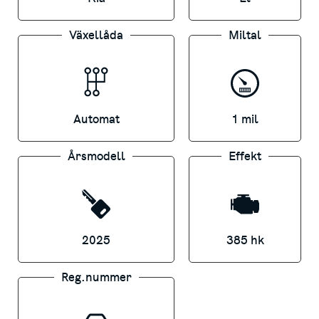
körupplevelse.
Växellåda
Miltal
Säkerheten är också på topp med 5 stjärnor
i Euro NCAP och avancerade funktioner
som autobroms, filövervakningssystem och
360-graders kameravy. Dessutom ingår
Automat
1 mil
smidiga funktioner såsom
trådlös
mobilladdning, Apple CarPlay/Android Auto
Årsmodell
Effekt
och ett panoramaglastak.
Kia EV9 GT-LINE - en bil som kombinerar
2025
385 hk
design, prestanda och hållbarhet. Klar för
omedelbar leverans utan miltal.
Reg.nummer
*
KAMPANJPRIS Gäller vid finansiering 36
mån via Kia billån Finans Privat–