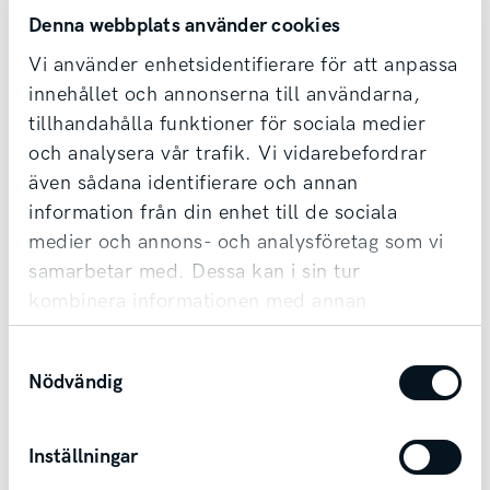
Denna webbplats använder cookies
Vi använder enhetsidentifierare för att anpassa
innehållet och annonserna till användarna,
Kontakta säljare redan idag!
tillhandahålla funktioner för sociala medier
och analysera vår trafik. Vi vidarebefordrar
Vi tar din bil i inbyte oavsett märke & ålder,
även sådana identifierare och annan
samt erbjuder förmånlig finansiering.
information från din enhet till de sociala
Möjlighet till transport finns vid affär.
medier och annons- och analysföretag som vi
samarbetar med. Dessa kan i sin tur
kombinera informationen med annan
Kontakta säljare
information som du har tillhandahållit eller
Samtyckesval
som de har samlat in när du har använt deras
Nödvändig
tjänster.
Inställningar
Andra bilar i Skövde