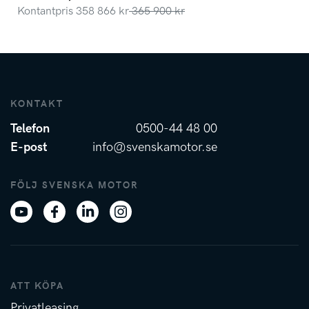
Kontantpris
358 866
kr
365 900
kr
KONTAKT
Telefon
0500-44 48 00
E-post
info@svenskamotor.se
FÖLJ SVENSKA MOTOR
ATT KÖPA
Privatleasing