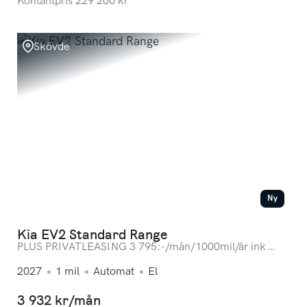
Kontantpris
229 200
kr
Skövde
Ny
Kia EV2 Standard Range
PLUS PRIVATLEASING 3 795:-/mån/1000mil/år ink
service! LAGERBIL
2027
1
mil
Automat
El
3 932 kr/mån