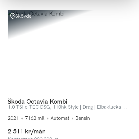
Skövde
Škoda Octavia Kombi
1.0 TSI e-TEC DSG, 110hk Style | Drag | Elbaklucka |
ACC | Backkamera
2021
7162
mil
Automat
Bensin
2 511 kr/mån