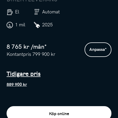
El
Automat
1 mil
2025
8 765
kr /
mån
*
Anpassa
*
Kontantpris
799 900
kr
Tidigare pris
889 900 kr
Köp online