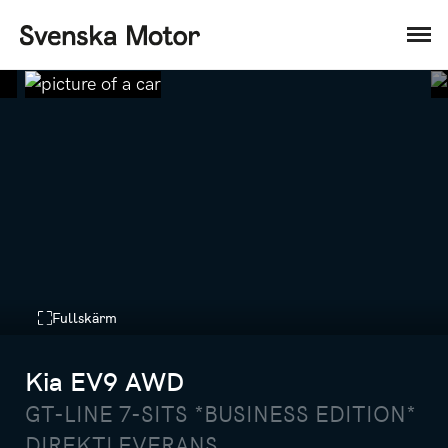
Fullskärm
Kia EV9 AWD
GT-LINE 7-SITS *BUSINESS EDITION*
DIREKTLEVERANS