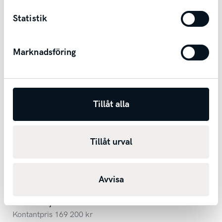
Skövde
Statistik
Marknadsföring
Tillåt alla
Tillåt urval
Kia Optima Sport Wagon Plug-in Hybrid
Advance Plus 2 | Panorama | Drag | Harman Kardon |
Bränslevärmare
Avvisa
2019
15102
mil
Automat
Bensin+El
1 854 kr/mån
Kontantpris
169 200
kr