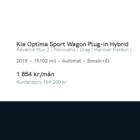
Kia Optima Sport Wagon Plug-in Hybrid
Advance Plus 2 | Panorama | Drag | Harman Kardon |
Bränslevärmare
2019
15102
mil
Automat
Bensin+El
1 854 kr/mån
Kontantpris
169 200
kr