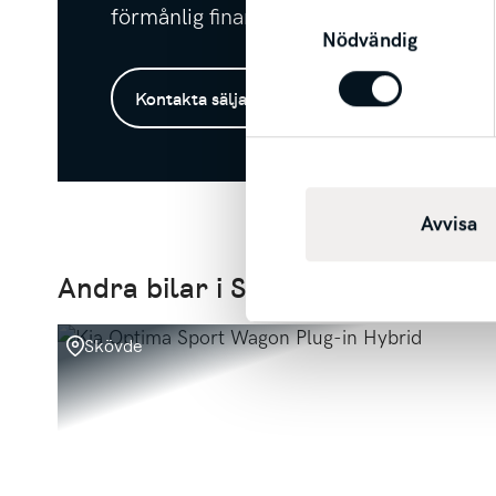
Samtyckesval
förmånlig finansiering. Möjlighet till tran
Nödvändig
Kontakta säljare
Avvisa
Andra bilar i Skövde
Skövde