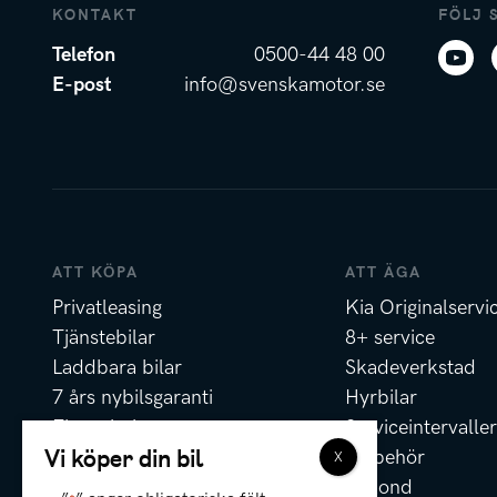
KONTAKT
FÖLJ 
Telefon
0500-44 48 00
E-post
info@svenskamotor.se
ATT KÖPA
ATT ÄGA
Privatleasing
Kia Originalservi
Tjänstebilar
8+ service
Laddbara bilar
Skadeverkstad
7 års nybilsgaranti
Hyrbilar
Finansiering
Serviceintervaller
Vi köper din bil
Försäkring
Tillbehör
Erbjudanden
Rekond