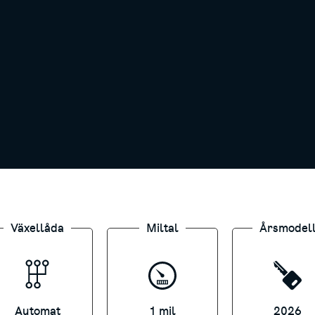
träcka 1000 mil/år. Onormalt slitage och övermil d
mmer. Månadshyran är rörlig och kan förändras base
 Sedvanlig kreditprövning. Kia Finans i samarbete
Växellåda
Miltal
Årsmodel
Automat
1 mil
2026