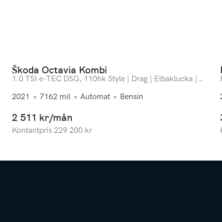
Škoda Octavia Kombi
1.0 TSI e-TEC DSG, 110hk Style | Drag | Elbaklucka |
ACC | Backkamera
2021
7162
mil
Automat
Bensin
2 511 kr/mån
Kontantpris
229 200
kr