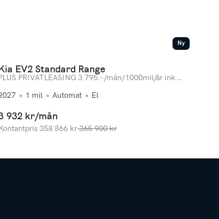
Ny
Kia EV2 Standard Range
PLUS PRIVATLEASING 3 795:-/mån/1000mil/år ink
service! LAGERBIL
2027
1
mil
Automat
El
3 932 kr/mån
Kontantpris
358 866
kr
365 900
kr