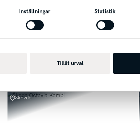
sport finns vid affär.
Inställningar
Statistik
Tillåt urval
Skövde