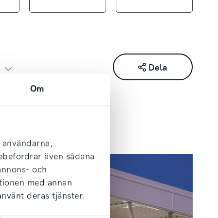
Dela
Om
l användarna,
arebefordrar även sådana
 annons- och
ationen med annan
använt deras tjänster.