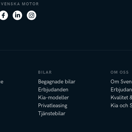
SVENSKA MOTOR
BILAR
OM OSS
ce
Begagnade bilar
Om Sven
Erbjudanden
Erbjuda
Kia-modeller
Kvalitet 
Privatleasing
Kia och 
Tjänstebilar