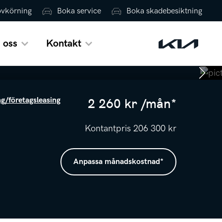
ovkörning
Boka service
Boka skadebesiktning
 oss
Kontakt
2 260
kr /
mån
*
ng/företagsleasing
Kontantpris
206 300
kr
Anpassa månadskostnad
*