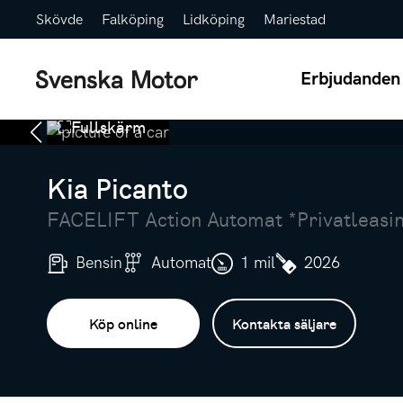
Skövde
Falköping
Lidköping
Mariestad
Erbjudanden
Fullskärm
Kia Picanto
FACELIFT Action Automat *Privatleasin
Bensin
Automat
1 mil
2026
Köp online
Kontakta säljare