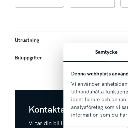
Telefon: 0500-44 48 88
E-post:
lead.skovde@svenskamotor
Hemsida: svenskamotor.se/bilar
Utrustning
Samtycke
Biluppgifter
Denna webbplats använd
Vi använder enhetsident
tillhandahålla funktion
identifierare och annan
Kontakta säljare redan i
analysföretag som vi s
information som du har 
Vi tar din bil i inbyte oavsett märke & å