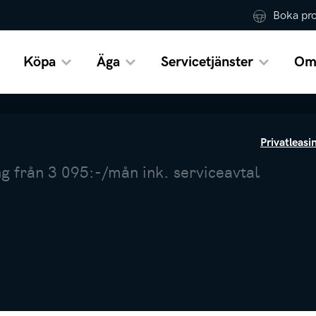
Boka pr
Köpa
Äga
Servicetjänster
Om
Privatleasi
g från 3 095:-/mån ink. serviceavtal