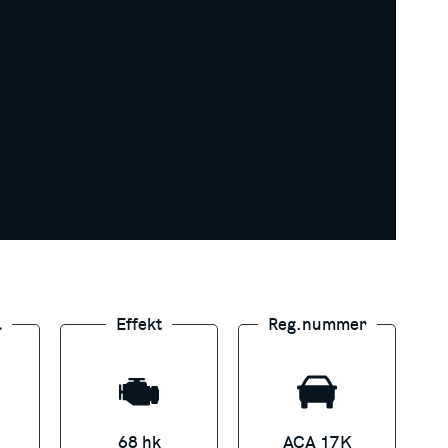
ebiteras utöver leasinghyran,
rat på framtida justeringar i
 med Santander Consumer Bank.
l
Effekt
Reg.nummer
68 hk
ACA 17K