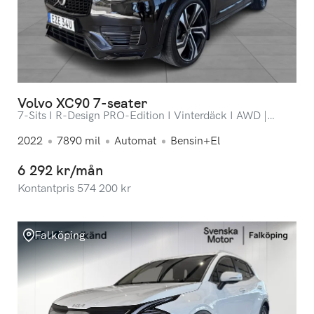
Volvo XC90 7-seater
7-Sits I R-Design PRO-Edition I Vinterdäck I AWD |
SEMIELEKTRISKT DRAG
2022
7890
mil
Automat
Bensin+El
6 292 kr/mån
Kontantpris
574 200
kr
Falköping