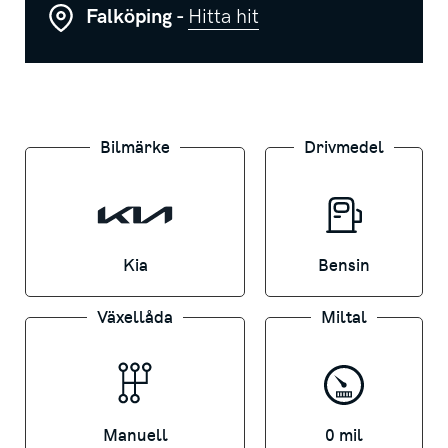
✔ Fräsch både invändigt och utvändigt
Falköping -
Hitta hit
Hör av dig vid intresse eller för
provkörning.
Ni når oss på 0515-20 10 10 eller via vår
Bilmärke
Drivmedel
mailadress
lead.falkoping@svenskamotor.se
Kia
Bensin
Växellåda
Miltal
Manuell
0 mil