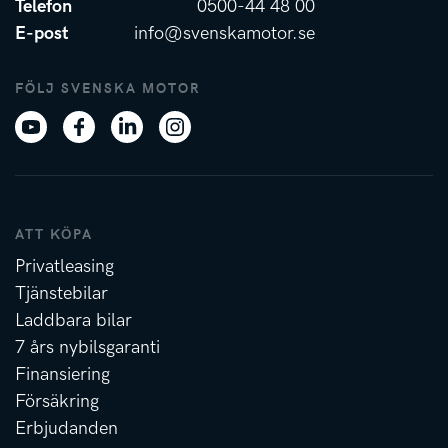
Telefon
0500-44 48 00
E-post
info@svenskamotor.se
FÖLJ SVENSKA MOTOR
ATT KÖPA
Privatleasing
Tjänstebilar
Laddbara bilar
7 års nybilsgaranti
Finansiering
Försäkring
Erbjudanden