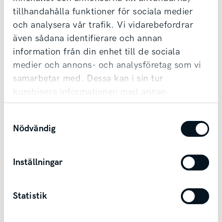
tillhandahålla funktioner för sociala medier
Möjlighet till transport finns vid affär.
och analysera vår trafik. Vi vidarebefordrar
även sådana identifierare och annan
Kontakta säljare
information från din enhet till de sociala
medier och annons- och analysföretag som vi
samarbetar med. Dessa kan i sin tur
kombinera informationen med annan
information som du har tillhandahållit eller
Samtyckesval
som de har samlat in när du har använt deras
Andra bilar i Falköping
Nödvändig
tjänster.
Falköping
Inställningar
Statistik