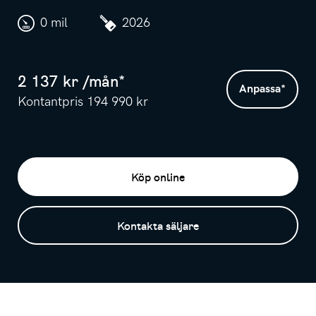
0 mil
2026
2 137
kr /
mån
*
Anpassa
*
Kontantpris
194 990
kr
Köp online
Kontakta säljare