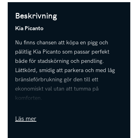
Beskrivning
Kia Picanto
Nu finns chansen att köpa en pigg och
pålitlig Kia Picanto som passar perfekt
både för stadskörning och pendling.
Lättkörd, smidig att parkera och med låg
bränsleförbrukning gör den till ett
ekonomiskt val utan att tumma på
komforten.
✔ Bränslesnål
Läs mer
✔ Billig skatt & försäkring
✔ Perfekt förstabil eller pendlarbil