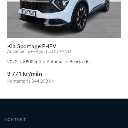
Kia Sportage PHEV
Advance I s+v-hjul I GODKÄND
2022
3800
mil
Automat
Bensin+El
3 771 kr/mån
Kontantpris
344 200
kr
KONTAKT