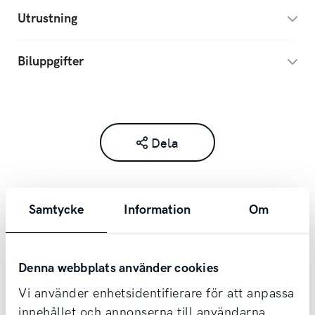
Utrustning
Biluppgifter
Dela
Samtycke
Information
Om
Kontakta säljare redan idag!
Denna webbplats använder cookies
Vi tar din bil i inbyte oavsett märke & ålder,
Vi använder enhetsidentifierare för att anpassa
samt erbjuder förmånlig finansiering.
innehållet och annonserna till användarna,