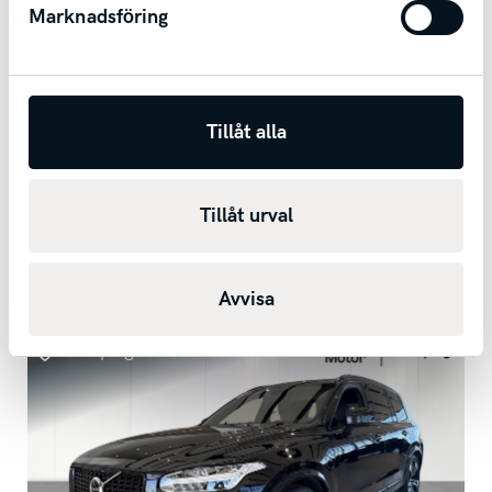
Marknadsföring
Tillåt alla
Nissan Qashqai
1,3 DIG-T I Dragkrok I Vinterhjul
2019
15150
mil
Manuell
Bensin
Tillåt urval
1 369 kr/mån
Kontantpris
124 900
kr
Avvisa
Falköping