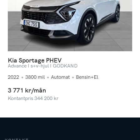
Kia Sportage PHEV
Advance I s+v-hjul I GODKÄND
2022
3800
mil
Automat
Bensin+El
3 771 kr/mån
Kontantpris
344 200
kr