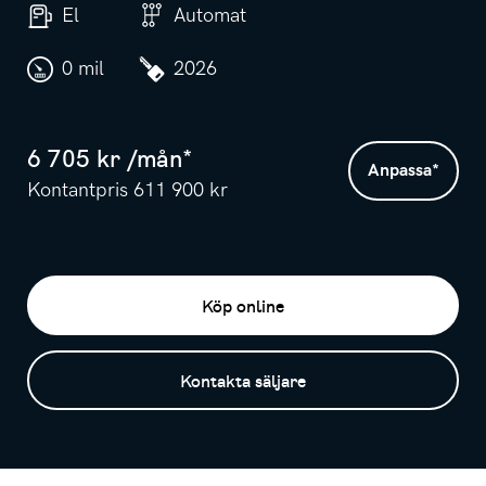
El
Automat
0 mil
2026
6 705
kr /
mån
*
Anpassa
*
Kontantpris
611 900
kr
Köp online
Kontakta säljare