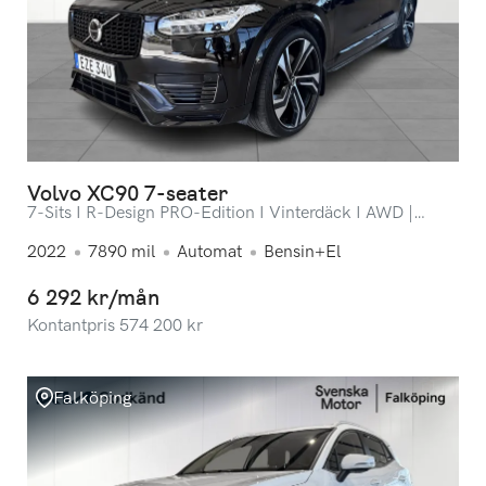
Volvo XC90 7-seater
7-Sits I R-Design PRO-Edition I Vinterdäck I AWD |
SEMIELEKTRISKT DRAG
2022
7890
mil
Automat
Bensin+El
6 292 kr/mån
Kontantpris
574 200
kr
Falköping