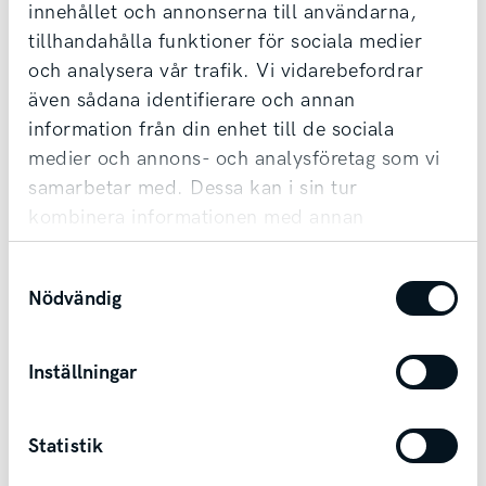
100 % eldriven
innehållet och annonserna till användarna,
samt erbjuder förmånlig finansiering.
Noll lokala utsläpp
tillhandahålla funktioner för sociala medier
Möjlighet till transport finns vid affär.
och analysera vår trafik. Vi vidarebefordrar
Vi har öppet måndag-fredag 09-18 samt
även sådana identifierare och annan
lördag 10-14.
information från din enhet till de sociala
Kontakta säljare
medier och annons- och analysföretag som vi
Ni når oss på 0515-20 10 10 eller via vår
samarbetar med. Dessa kan i sin tur
mailadress
kombinera informationen med annan
lead.falkoping@svenskamotor.se
information som du har tillhandahållit eller
Samtyckesval
som de har samlat in när du har använt deras
Andra bilar i Falköping
Nödvändig
tjänster.
Falköping
Inställningar
Statistik