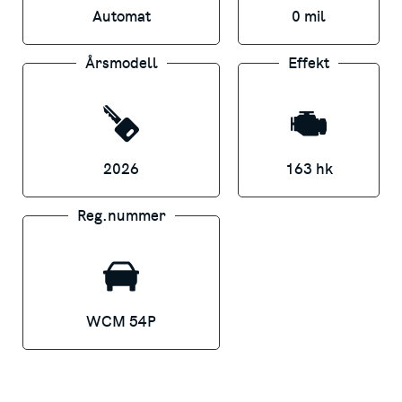
Automat
0 mil
säkerhet och smidig körning
Årsmodell
Effekt
Passenger Pro Plus – komfort och funktion:
Rymlig och flexibel kupé för
persontransport
2026
163 hk
Premiuminteriör med fokus på ljus, rymd
Reg.nummer
och ergonomi
Tyst eldrift och effektiv klimathantering för
WCM 54P
hög komfort
Generöst lastutrymme i kombination med
personplatser