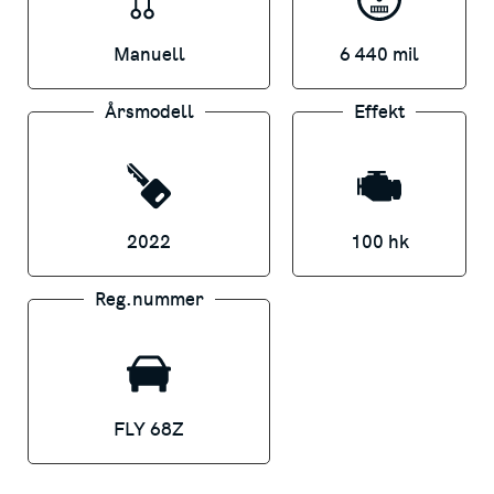
- Senaste service: 2026-06-12
Manuell
6 440 mil
- Besiktad till: 2027-03-31
- Antal nyckar: 2
Årsmodell
Effekt
Saknar bilen dragkrok, motorvärmare eller
någon annan extrautrustning du behöver?
Vi hjälper gärna till!
2022
100 hk
FINANSIERING
Reg.nummer
Vi erbjuder förmånlig finansiering för både
företag och privatpersoner via Santander
Consumer Bank
FLY 68Z
Kontakta våra säljare redan idag för en