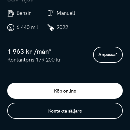
Bensin
Manuell
6 440 mil
2022
1 963
kr /
mån
*
Anpassa
*
Kontantpris
179 200
kr
Köp online
Kontakta säljare