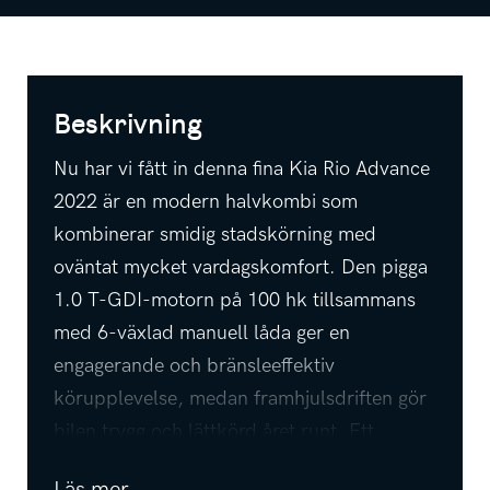
Beskrivning
Nu har vi fått in denna fina Kia Rio Advance
2022 är en modern halvkombi som
kombinerar smidig stadskörning med
oväntat mycket vardagskomfort. Den pigga
1.0 T-GDI-motorn på 100 hk tillsammans
med 6-växlad manuell låda ger en
engagerande och bränsleeffektiv
körupplevelse, medan framhjulsdriften gör
bilen trygg och lättkörd året runt. Ett
utmärkt val för dig som vill ha en stilren,