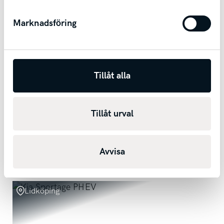
Marknadsföring
Tillåt alla
Nissan Juke
1.6 XTRONIC-CVT I Dragkrok I Backkamera I Bluetooth
Tillåt urval
2019
12650
mil
Automat
Bensin
1 306 kr/mån
Avvisa
Kontantpris
119 200
kr
Lidköping