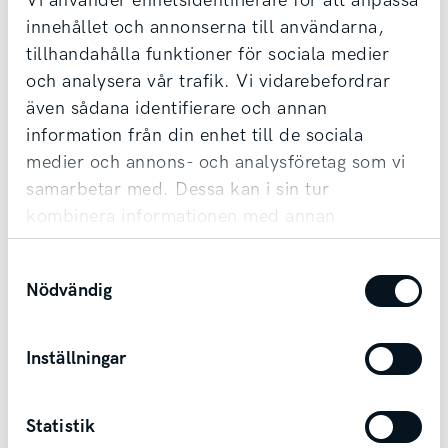
Vi använder enhetsidentifierare för att anpassa
MEJLKONVERSATION!
Vi tar din bil i inbyte oavsett märke & ålder,
innehållet och annonserna till användarna,
tillhandahålla funktioner för sociala medier
samt erbjuder förmånlig finansiering.
och analysera vår trafik. Vi vidarebefordrar
Möjlighet till transport finns vid affär.
även sådana identifierare och annan
information från din enhet till de sociala
Kontakta säljare
medier och annons- och analysföretag som vi
samarbetar med. Dessa kan i sin tur
kombinera informationen med annan
information som du har tillhandahållit eller
Samtyckesval
som de har samlat in när du har använt deras
Nödvändig
tjänster.
Andra bilar i Lidköping
Inställningar
Lidköping
Statistik