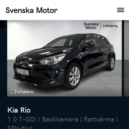
Fullskärm
Kia Rio
1.0 T-GDI I Backkamera I Rattvärme I
S&V-hjul