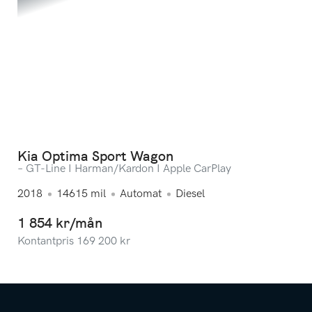
Kia Optima Sport Wagon
– GT-Line I Harman/Kardon I Apple CarPlay
2018
14615
mil
Automat
Diesel
1 854 kr/mån
Kontantpris
169 200
kr