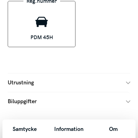
Reg.nummer
Vi tar gärna mot er bil i inbyte oavsett
ålder/ miltal och finansierar bilköpet med
ett skräddarsytt upplägg för just er. Tveka
inte på att kontakta oss för rådgivning.
PDM 45H
Det ingår alltid 2 veckors gratis försäkring
när ni köper en bil av oss. Vi tar din bil i
inbyte oavsett märke & ålder, samt
erbjuder förmånlig finansiering. Möjlighet
Utrustning
till transport finns vid affär. Vi har öppet
måndag-fredag 09-18 samt lördag 10-14.
Biluppgifter
Ni når oss på lättast på växeln 0500-44 48
88. Varmt välkomna in till oss på Svenska
Motor Servicevägen 3 i Skövde för
Samtycke
Information
Om
Dela