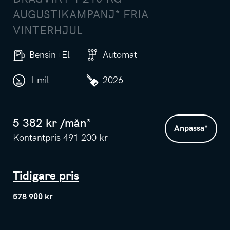
AUGUSTIKAMPANJ* FRIA
VINTERHJUL
Bensin+El
Automat
1 mil
2026
5 382
kr /
mån
*
Anpassa
*
Kontantpris
491 200
kr
Tidigare pris
578 900 kr