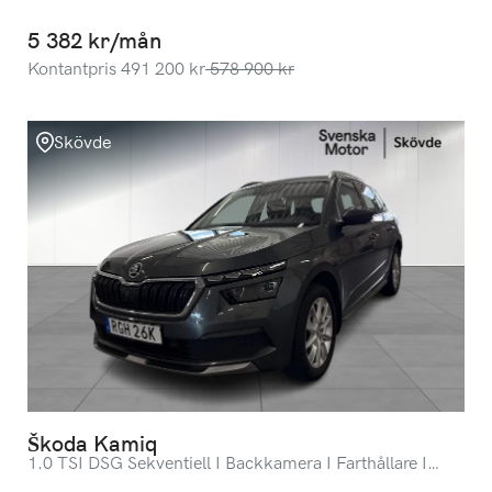
5 382 kr/mån
Kontantpris
491 200
kr
578 900
kr
Skövde
Škoda Kamiq
1.0 TSI DSG Sekventiell I Backkamera I Farthållare I
Apple CarPlay