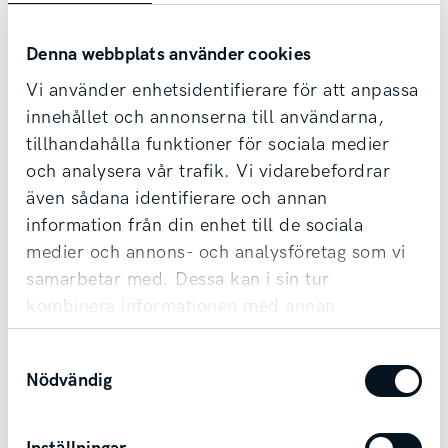
Denna webbplats använder cookies
Vi använder enhetsidentifierare för att anpassa
innehållet och annonserna till användarna,
tillhandahålla funktioner för sociala medier
Kontakta säljare redan idag!
och analysera vår trafik. Vi vidarebefordrar
även sådana identifierare och annan
Vi tar din bil i inbyte oavsett märke & ålder,
information från din enhet till de sociala
samt erbjuder förmånlig finansiering.
medier och annons- och analysföretag som vi
Möjlighet till transport finns vid affär.
samarbetar med. Dessa kan i sin tur
kombinera informationen med annan
information som du har tillhandahållit eller
Kontakta säljare
Samtyckesval
som de har samlat in när du har använt deras
Nödvändig
tjänster.