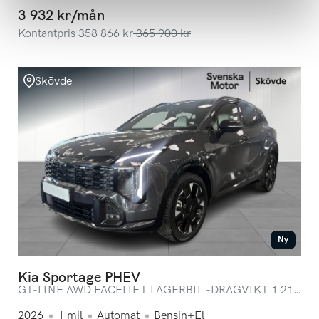
3 932 kr/mån
Kontantpris
358 866
kr
365 900
kr
Skövde
Ny
Kia Sportage PHEV
GT-LINE AWD FACELIFT LAGERBIL -DRAGVIKT 1 210
KG AUGUSTIKAMPANJ* FRIA VINTERHJUL
2026
1
mil
Automat
Bensin+El