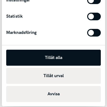
Inställningar
Andra bilar i Skövde
Statistik
Skövde
Marknadsföring
Tillåt alla
Tillåt urval
Ny
Kia EV2 Standard Range
PLUS PRIVATLEASING 3 795:-/mån/1000mil/år ink
Avvisa
service! LAGERBIL
2027
1
mil
Automat
El