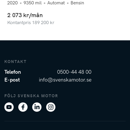
2020
9350
mil
Automat
Bensin
2 073 kr/mån
Kontantpris
189 200
kr
KONTAKT
Telefon
0500-44 48 00
E-post
info@svenskamotor.se
FÖLJ SVENSKA MOTOR