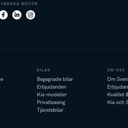
SVENSKA MOTOR
BILAR
OM OSS
ce
Begagnade bilar
Om Sven
Erbjudanden
Erbjuda
Kia-modeller
Kvalitet 
Privatleasing
Kia och 
Tjänstebilar