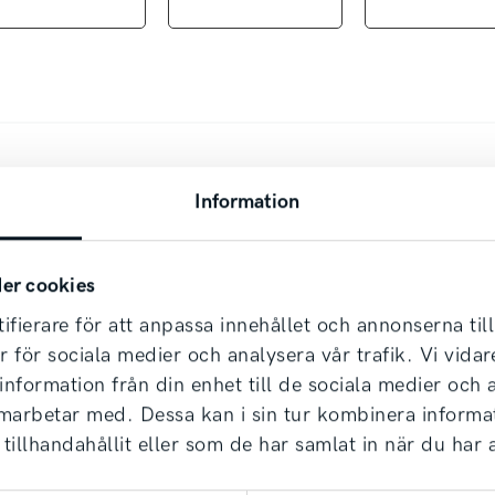
för både företag och privatpersoner via Santander 
an därmed företagsleasas med möjlighet till 0 kr i 
 en komplett offert på
lead.lidkoping@svenskamoto
Information
ble!
er cookies
ifierare för att anpassa innehållet och annonserna til
er för sociala medier och analysera vår trafik. Vi vid
ser era eventuella skulder. Vi erbjuder även leverans 
 information från din enhet till de sociala medier och
dag!
amarbetar med. Dessa kan i sin tur kombinera inform
tillhandahållit eller som de har samlat in när du har 
ska Motor i Lidköping på Tallhagsgatan 12.
lder, samt erbjuder