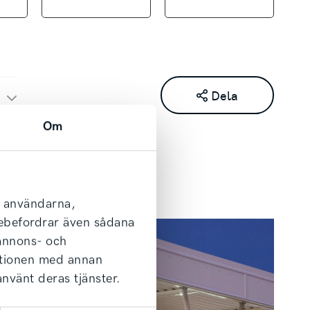
Consumer Bank
första förhöjd hyra om så önskas.
Dela
r.se
Om
l användarna,
arebefordrar även sådana
i hela Sverige, prata med våra säljare
 annons- och
ationen med annan
använt deras tjänster.