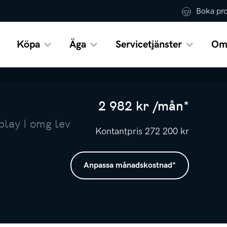
Boka pr
Köpa
Äga
Servicetjänster
Om
2 982
kr /
mån
*
play I omg lev
Kontantpris
272 200
kr
Anpassa månadskostnad
*