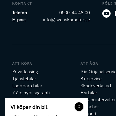
KONTAKT
FÖLJ 
Telefon
0500-44 48 00
E-post
info@svenskamotor.se
ATT KÖPA
ATT ÄGA
Privatleasing
Kia Originalservi
Tjänstebilar
8+ service
Laddbara bilar
Skadeverkstad
7 års nybilsgaranti
Hyrbilar
Finansiering
Serviceintervaller
Vi köper din bil
Försäkring
Tillbehör
Erbjudanden
Rekond