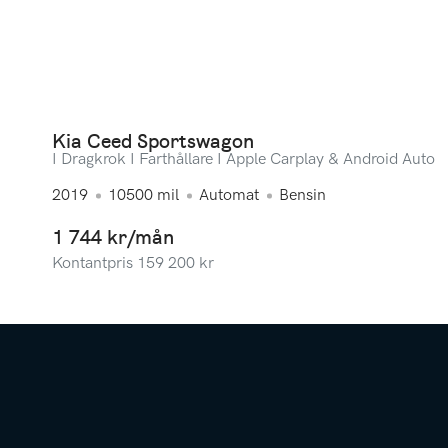
Kia Ceed Sportswagon
I Dragkrok I Farthållare I Apple Carplay & Android Auto
2019
10500
mil
Automat
Bensin
1 744 kr/mån
Kontantpris
159 200
kr