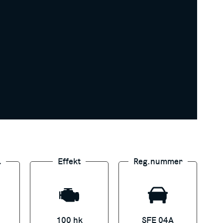
l
Effekt
Reg.nummer
jälper gärna till!
100 hk
SFE 04A