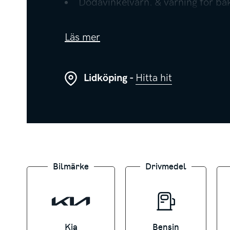
Dödavinkelvarn. & varning för b
Farthållare
Backkamera
Läs mer
Parkeringssensor, fram och bak
Lidköping -
Hitta hit
BILINFORMATION
- Fordonsskatt: År 1-3 6238kr/år / Å
- Förbrukning från: 0,45l/mil
- Senaste service: 2026-06-26
- Besiktad till: 2027-06-30
Bilmärke
Drivmedel
- Antal nyckar: 2st
Saknar bilen dragkrok, motorvärmare 
Kia
Bensin