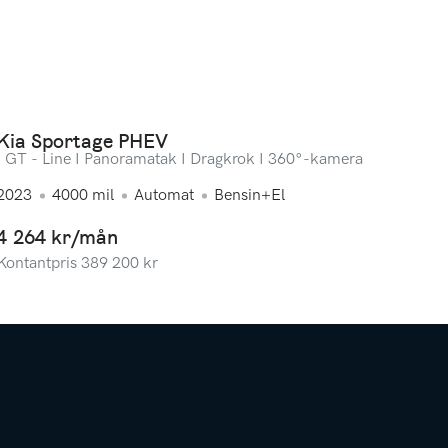
Kia Sportage PHEV
I GT - Line I Panoramatak I Dragkrok I 360°-kamera
2023
4000
mil
Automat
Bensin+El
4 264 kr/mån
Kontantpris
389 200
kr