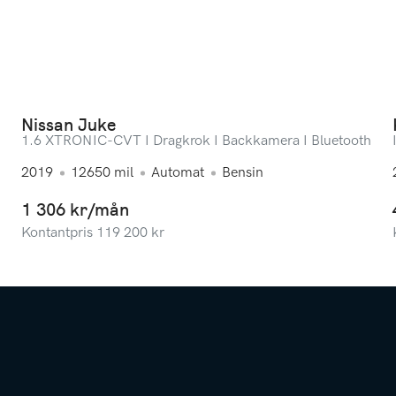
Nissan Juke
1.6 XTRONIC-CVT I Dragkrok I Backkamera I Bluetooth
2019
12650
mil
Automat
Bensin
1 306 kr/mån
Kontantpris
119 200
kr