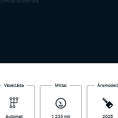
akomvarandetrafik
r 4- 756kr/år
Växellåda
Miltal
Årsmodel
eller någon annan extrautrustning du behöver? Vi h
Automat
1 233 mil
2025