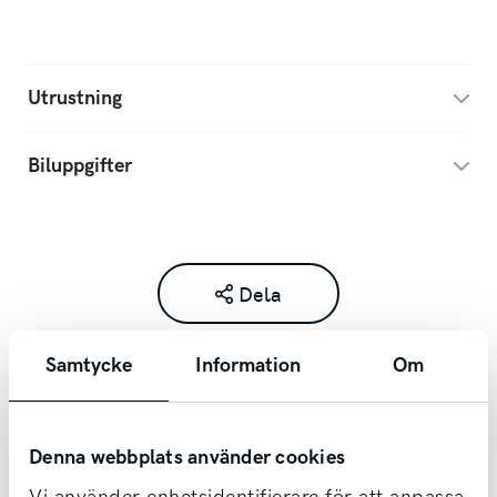
Utrustning
Biluppgifter
Dela
Samtycke
Information
Om
Denna webbplats använder cookies
Kontakta säljare redan idag!