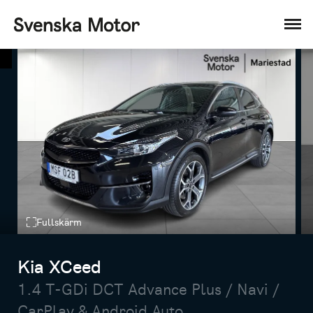
Fullskärm
Kia XCeed
1.4 T-GDi DCT Advance Plus / Navi /
CarPlay & Android Auto