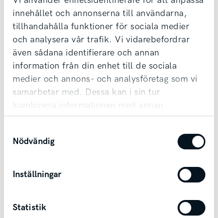
Vi använder enhetsidentifierare för att anpassa
Vi tar din bil i inbyte oavsett märke & ålder,
innehållet och annonserna till användarna,
tillhandahålla funktioner för sociala medier
samt erbjuder förmånlig finansiering.
och analysera vår trafik. Vi vidarebefordrar
Möjlighet till transport finns vid affär.
även sådana identifierare och annan
information från din enhet till de sociala
Kontakta säljare
medier och annons- och analysföretag som vi
samarbetar med. Dessa kan i sin tur
kombinera informationen med annan
information som du har tillhandahållit eller
Samtyckesval
som de har samlat in när du har använt deras
Nödvändig
tjänster.
Andra bilar i Mariestad
Inställningar
Mariestad
Statistik