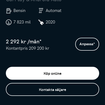
Bensin
Automat
7 823 mil
2020
2 292
kr /
mån
*
Anpassa
*
Kontantpris
209 200
kr
Köp online
Kontakta säljare