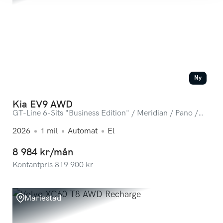
Ny
Kia EV9 AWD
GT-Line 6-Sits "Business Edition" / Meridian / Pano /
360-kamera / Omg lev.
2026
1
mil
Automat
El
8 984 kr/mån
Kontantpris
819 900
kr
Mariestad