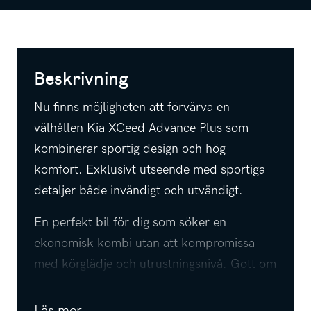
Beskrivning
Nu finns möjligheten att förvärva en
välhållen Kia XCeed Advance Plus som
kombinerar sportig design och hög
komfort. Exklusivt utseende med sportiga
detaljer både invändigt och utvändigt.
En perfekt bil för dig som söker en
ekonomisk kombi utan att kompromissa
med körglädje och utrustningsnivå. Gott om
plats och hög komfort gör den lika lämpad
för vardagspendling som längre resor.