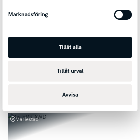
Marknadsföring
Tillåt alla
Kia Ceed Sportswagon Plug-in Hybrid
PHEV / Adaptiv Farthållare / Backkamera / Apple
Tillåt urval
Carplay
2024
5522
mil
Automat
Bensin+El
3 169 kr/mån
Avvisa
Kontantpris
289 200
kr
Mariestad