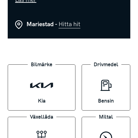
Läs mer
Välkommen in till oss på
Svenska Motor
Mariestad
, Hammarsmedsgatan 30, för mer
Mariestad -
Hitta hit
information eller en provkörning. Vi hjälper
självklart till med finansiering, inbyte och
försäkringslösningar.
Bilmärke
Drivmedel
Kia
Bensin
Växellåda
Miltal