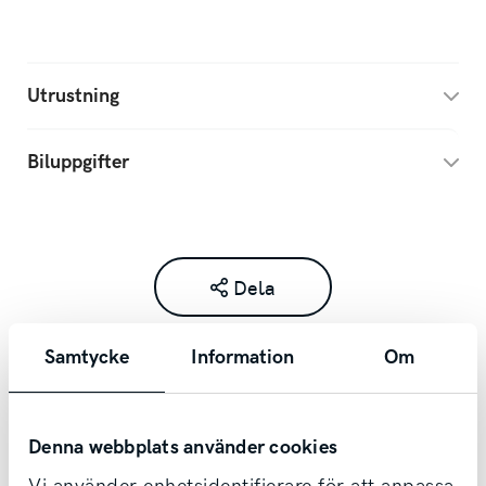
!OBS KOLLA ER SKRÄPPOST VID
MEJLKONVERSATION!
Utrustning
Biluppgifter
Dela
Samtycke
Information
Om
Denna webbplats använder cookies
Kontakta säljare redan idag!