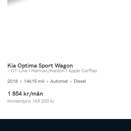
Kia Optima Sport Wagon
– GT-Line I Harman/Kardon I Apple CarPlay
2018
14615
mil
Automat
Diesel
1 854 kr/mån
Kontantpris
169 200
kr