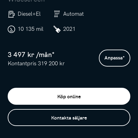
Diesel+El
Automat
10 135 mil
2021
3 497
kr /
mån
*
Anpassa
*
Kontantpris
319 200
kr
Köp online
Kontakta säljare