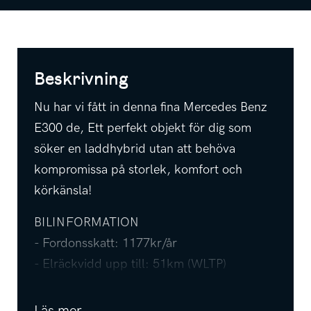
Beskrivning
Nu har vi fått in denna fina Mercedes Benz
E300 de, Ett perfekt objekt för dig som
söker en laddhybrid utan att behöva
kompromissa på storlek, komfort och
körkänsla!
BILINFORMATION
- Fordonsskatt: 1177kr/år
- Elräckvidd upp till: 51km (WLTP)
- Senaste service: 2025-10-08
- Besiktad till: 2027-02-28