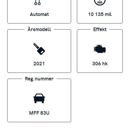
komplett offert på
Automat
10 135 mil
lead.lidkoping@svenskamotor.se
Export possible!
Årsmodell
Effekt
.
INBYTE & LEVERANS
2021
306 hk
Vi tar givetvis er bil i inbyte och löser era
eventuella skulder. Vi erbjuder även
Reg.nummer
leverans i hela Sverige, prata med våra
säljare så hjälper dom er vidare!
Varmt välkommen in till oss på Svenska
MFF 83U
Motor i Lidköping på Tallhagsgatan 12.