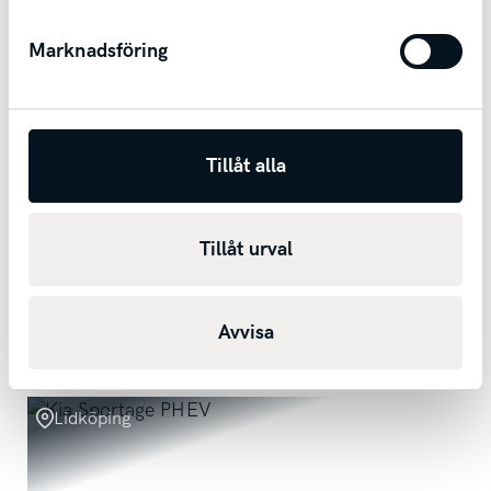
Marknadsföring
Tillåt alla
Nissan Juke
1.6 XTRONIC-CVT I Dragkrok I Backkamera I Bluetooth
Tillåt urval
2019
12650
mil
Automat
Bensin
1 306 kr/mån
Avvisa
Kontantpris
119 200
kr
Lidköping