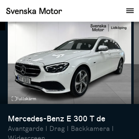
Fullskärm
Mercedes-Benz E 300 T de
Avantgarde I Drag I Backkamera I
Widescreen