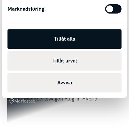
Marknadsföring
Tillåt alla
Renault Captur
EVOLUTION TCE 90 / Backkamera / Farthållare /
Android Auto & Apple Carplay
Tillåt urval
2024
175
mil
Manuell
Bensin
2 402 kr/mån
Kontantpris
219 200
kr
Avvisa
Mariestad