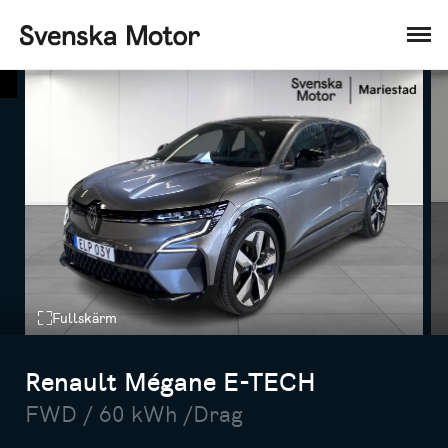
Fullskärm
Renault Mégane E-TECH
FWD / 60 kWh /Drag