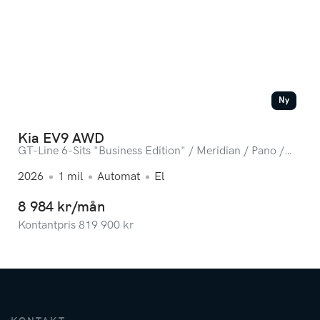
Ny
Kia EV9 AWD
GT-Line 6-Sits "Business Edition" / Meridian / Pano /
360-kamera / Omg lev.
2026
1
mil
Automat
El
8 984 kr/mån
Kontantpris
819 900
kr