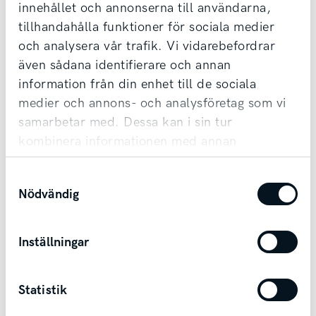
innehållet och annonserna till användarna,
samt erbjuder förmånlig finansiering.
tillhandahålla funktioner för sociala medier
Möjlighet till transport finns vid affär.
och analysera vår trafik. Vi vidarebefordrar
även sådana identifierare och annan
information från din enhet till de sociala
Kontakta säljare
medier och annons- och analysföretag som vi
samarbetar med. Dessa kan i sin tur
kombinera informationen med annan
information som du har tillhandahållit eller
Samtyckesval
som de har samlat in när du har använt deras
Andra bilar i Mariestad
Nödvändig
tjänster.
Mariestad
Inställningar
Statistik