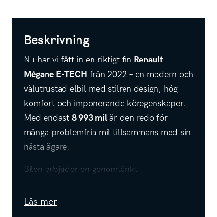
Beskrivning
Nu har vi fått in en riktigt fin
Renault
Mégane E-TECH
från 2022 – en modern och
välutrustad elbil med stilren design, hög
komfort och imponerande köregenskaper.
Med endast
8 993 mil
är den redo för
många problemfria mil tillsammans med sin
nästa ägare.
Bilen erbjuder en genomtänkt
utrustningsnivå med bland annat
svart
innertak
som ger en sportig känsla,
Läs mer
parkeringshjälp
,
Dragkrok
,
backkamera
,