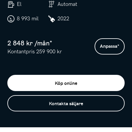
El
Automat
8 993 mil
2022
2 848
kr /
mån
*
Anpassa
*
Kontantpris
259 900
kr
Köp online
Kontakta säljare