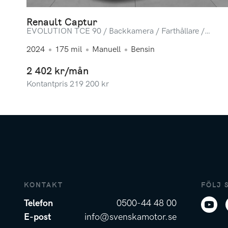
Renault Captur
EVOLUTION TCE 90 / Backkamera / Farthållare /
Android Auto & Apple Carplay
2024
175
mil
Manuell
Bensin
2 402 kr/mån
Kontantpris
219 200
kr
KONTAKT
FÖLJ 
Telefon
0500-44 48 00
E-post
info@svenskamotor.se