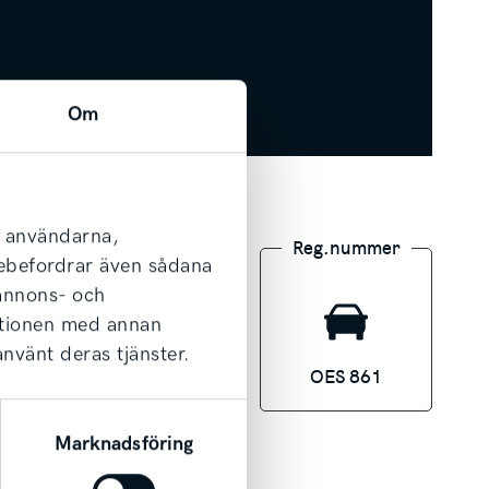
Om
l användarna,
l
Effekt
Reg.nummer
arebefordrar även sådana
 annons- och
ationen med annan
använt deras tjänster.
110 hk
OES 861
Marknadsföring