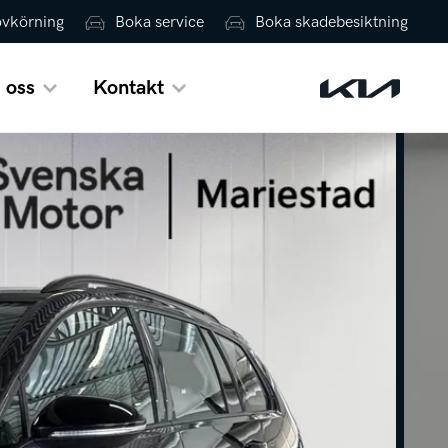
ovkörning
Boka service
Boka skadebesiktning
 oss
Kontakt