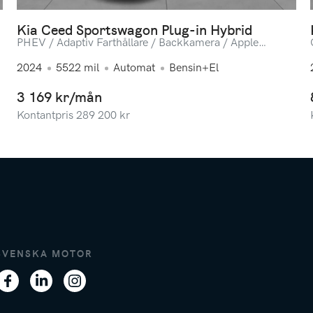
Kia Ceed Sportswagon Plug-in Hybrid
PHEV / Adaptiv Farthållare / Backkamera / Apple
Carplay
2024
5522
mil
Automat
Bensin+El
3 169 kr/mån
Kontantpris
289 200
kr
SVENSKA MOTOR