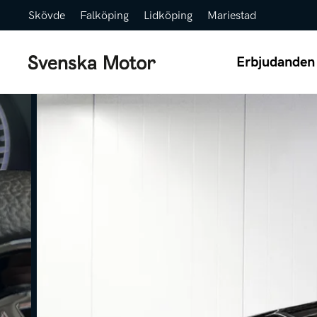
Skövde
Falköping
Lidköping
Mariestad
Erbjudanden