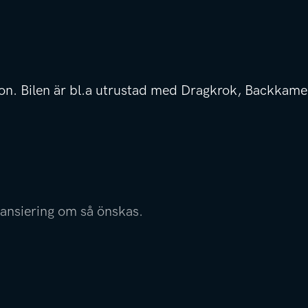
. Bilen är bl.a utrustad med Dragkrok, Backkamera
inansiering om så önskas.
r kontakta våra säljare på telefon eller mail.