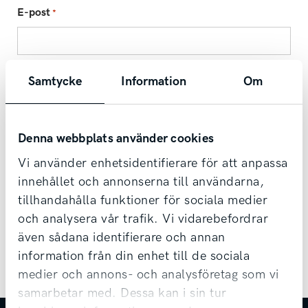
E-post
*
Välj din anläggning
*
Samtycke
Information
Om
Samtycke
*
Denna webbplats använder cookies
Jag godkänner
integritetspolicyn
.
Vi använder enhetsidentifierare för att anpassa
innehållet och annonserna till användarna,
tillhandahålla funktioner för sociala medier
och analysera vår trafik. Vi vidarebefordrar
även sådana identifierare och annan
information från din enhet till de sociala
medier och annons- och analysföretag som vi
samarbetar med. Dessa kan i sin tur