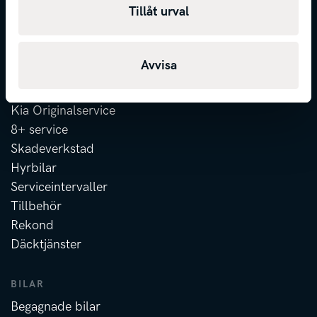
Finansiering
Tillåt urval
Försäkring
Erbjudanden
Avvisa
ATT ÄGA
Kia Originalservice
8+ service
Skadeverkstad
Hyrbilar
Serviceintervaller
Tillbehör
Rekond
Däcktjänster
BILAR
Begagnade bilar