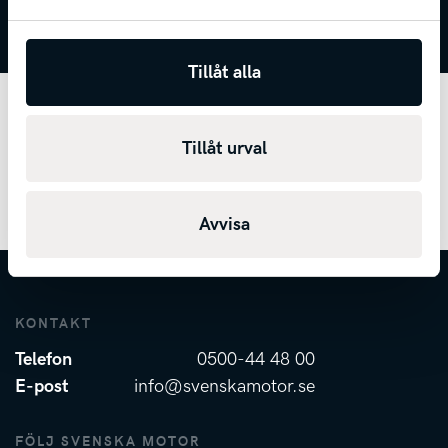
Tillåt alla
Föregående
Kia EV4 Fastback
Tillåt urval
Nästa
Kia Business Edition – Företagsförsäljning
Avvisa
KONTAKT
Telefon
0500-44 48 00
E-post
info@svenskamotor.se
FÖLJ SVENSKA MOTOR