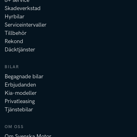
8+ service
Skadeverkstad
Hyrbilar
Serviceintervaller
Tillbehör
Rekond
Däcktjänster
BILAR
Begagnade bilar
Erbjudanden
Kia-modeller
Privatleasing
Tjänstebilar
OM OSS
Om Svenska Motor